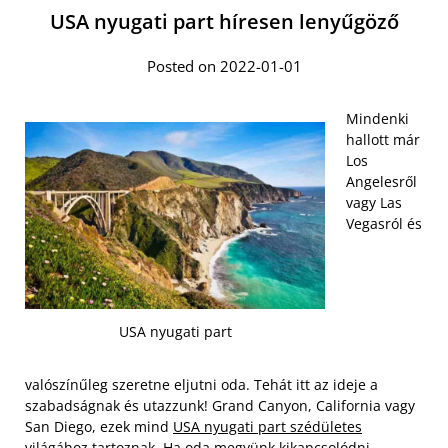
USA nyugati part híresen lenyűgöző
Posted on 2022-01-01
Mindenki
hallott már
Los
Angelesről
vagy Las
Vegasról és
USA nyugati part
valószínűleg szeretne eljutni oda. Tehát itt az ideje a
szabadságnak és utazzunk! Grand Canyon, California vagy
San Diego, ezek mind
USA nyugati part szédületes
világához
tartoznak. Ha oda megyünk kikapcsolódni,