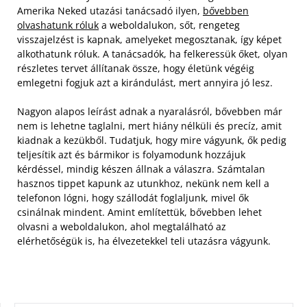
Amerika Neked utazási tanácsadó ilyen,
bővebben
olvashatunk róluk
a weboldalukon, sőt, rengeteg
visszajelzést is kapnak, amelyeket megosztanak, így képet
alkothatunk róluk. A tanácsadók, ha felkeressük őket, olyan
részletes tervet állítanak össze, hogy életünk végéig
emlegetni fogjuk azt a kirándulást, mert annyira jó lesz.
Nagyon alapos leírást adnak a nyaralásról, bővebben már
nem is lehetne taglalni, mert hiány nélküli és precíz, amit
kiadnak a kezükből. Tudatjuk, hogy mire vágyunk, ők pedig
teljesítik azt és bármikor is folyamodunk hozzájuk
kérdéssel, mindig készen állnak a válaszra. Számtalan
hasznos tippet kapunk az utunkhoz, nekünk nem kell a
telefonon lógni, hogy szállodát foglaljunk, mivel ők
csinálnak mindent. Amint említettük, bővebben lehet
olvasni a weboldalukon, ahol megtalálható az
elérhetőségük is, ha élvezetekkel teli utazásra vágyunk.