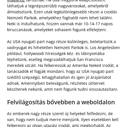
láthatjuk a legnépszerűbb nagyvárosokat, amelyekről
álmodoztunk. Ezen utak legkülönlegesebb részei a csodás
Nemzeti Parkok, amelyekhez foghatót nem lehet találni.
Neki is indulhatunk, hiszen vannak már 10-14-17 napos
kiruccanások, amelyeket sohasem fogunk elfelejteni.
Az USA nyugati part nagy része különleges, beletartozik a
vadnyugat és hihetetlen Nemzeti Parkok is. Los Angelesben
például, hollywoodi hírességek kéz- és lábnyomába
léphetünk, esetleg megcsodálhatjuk San Francisco
meredek utcáit. Ha felkeressük az Amerika Neked irodát, a
tanácsadók el fogják mondani, hogy az USA nyugati part
szédítő szépségű, kihagyhatatlan és igen jó árajánlatot
adnak. Amennyiben belevágunk, részletes útitervet
készítenek nekünk, amit nem fogunk tudni visszautasítani.
Felvilágosítás bővebben a weboldalon
Az emberek nagy része szeret új helyeket felfedezni, de
van, hogy nem tudjuk merre menjünk. Ilyen esetekben kell
felkeresni az olyan utazási irodát, ami megbízhatót. Az