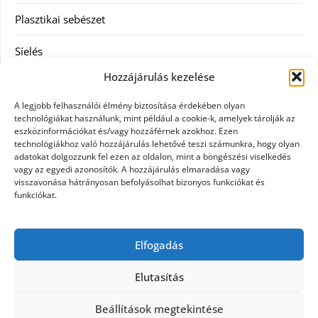
Plasztikai sebészet
Síelés
Hozzájárulás kezelése
Szolgáltatás
A legjobb felhasználói élmény biztosítása érdekében olyan
Táskák
technológiákat használunk, mint például a cookie-k, amelyek tárolják az
eszközinformációkat és/vagy hozzáférnek azokhoz. Ezen
technológiákhoz való hozzájárulás lehetővé teszi számunkra, hogy olyan
Vásárlás
adatokat dolgozzunk fel ezen az oldalon, mint a böngészési viselkedés
vagy az egyedi azonosítók. A hozzájárulás elmaradása vagy
Webáruház
visszavonása hátrányosan befolyásolhat bizonyos funkciókat és
funkciókat.
Címkék
Elfogadás
Casco biztosítás használt járműre
Elutasítás
Beállítások megtekintése