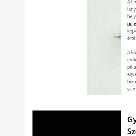
A le
lény
hely
néps
képv
érté
A ki
emlé
pill
egy
bizo
szim
Gy
Sz