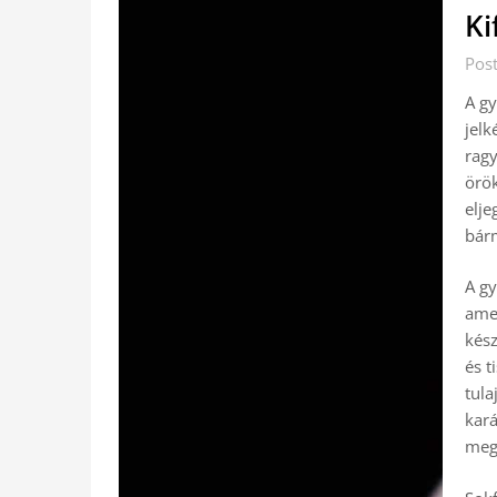
Ki
Pos
A gy
jelk
ragy
örök
elje
bárm
A gy
ame
kész
és t
tula
kará
megh