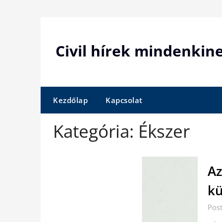
Skip
to
content
Civil hírek mindenkin
Kezdőlap
Kapcsolat
Kategória:
Ékszer
Az
kü
Pos