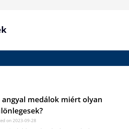
ek
 angyal medálok miért olyan
lönlegesek?
ted on 2023-09-28