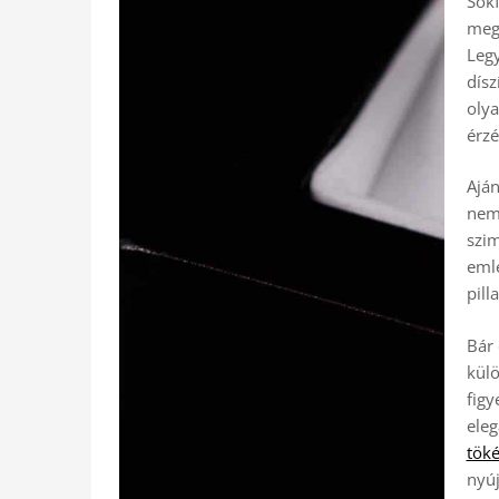
Sokf
megt
Legy
dísz
olya
érzé
Aján
nem
szi
emlé
pill
Bár 
külö
figy
eleg
töké
nyúj