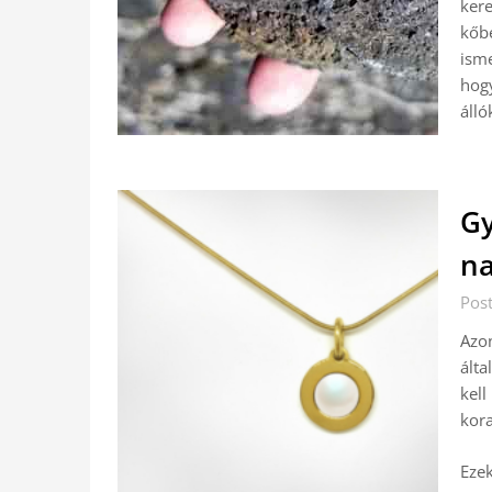
kere
kőbe
isme
hogy
álló
Gy
n
Pos
Azon
álta
kell
kora
Ezek