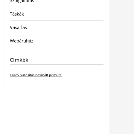
Szolgáltatás
Táskák
Vásárlás
Webáruház
Címkék
Casco biztosítás használt járműre