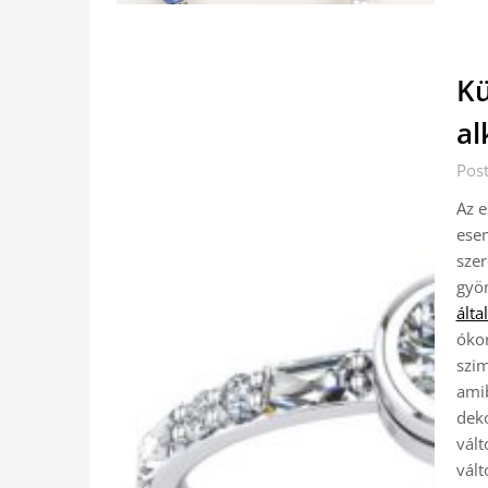
Kü
al
Pos
Az e
ese
szer
gyön
álta
ókor
szim
amib
deko
vált
vált