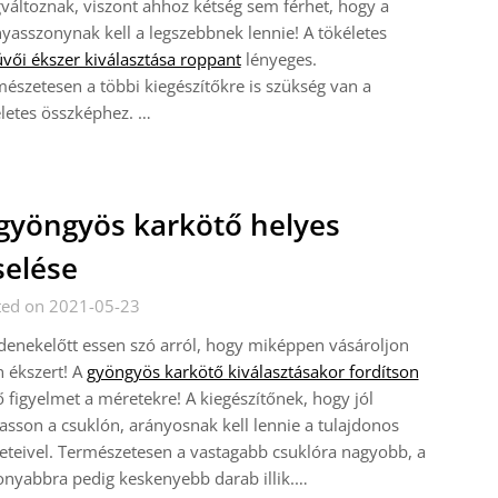
áltoznak, viszont ahhoz kétség sem férhet, hogy a
asszonynak kell a legszebbnek lennie! A tökéletes
vői ékszer kiválasztása roppant
lényeges.
észetesen a többi kiegészítőkre is szükség van a
letes összképhez. …
gyöngyös karkötő helyes
selése
ted on 2021-05-23
enekelőtt essen szó arról, hogy miképpen vásároljon
n ékszert! A
gyöngyös karkötő kiválasztásakor fordítson
ő figyelmet a méretekre! A kiegészítőnek, hogy jól
sson a csuklón, arányosnak kell lennie a tulajdonos
teivel. Természetesen a vastagabb csuklóra nagyobb, a
nyabbra pedig keskenyebb darab illik.…