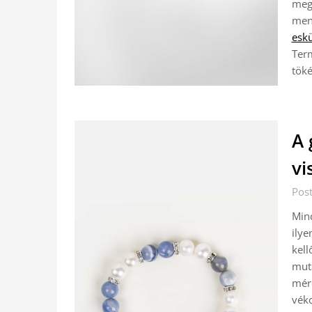
megv
meny
eskü
Term
töké
A 
vi
Pos
Mind
ilye
kell
muta
mére
véko