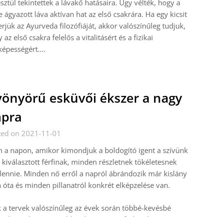
sztül tekintettek a lávakő hatásaira. Úgy vélték, hogy a
 ágyazott láva aktívan hat az első csakrára. Ha egy kicsit
rjük az Ayurveda filozófiáját, akkor valószínűleg tudjuk,
 az első csakra felelős a vitalitásért és a fizikai
képességért.…
önyörű esküvői ékszer a nagy
apra
ted on 2021-11-01
 a napon, amikor kimondjuk a boldogító igent a szívünk
l kiválasztott férfinak, minden részletnek tökéletesnek
 lennie. Minden nő erről a napról ábrándozik már kislány
 óta és minden pillanatról konkrét elképzelése van.
 a tervek valószínűleg az évek során többé-kevésbé