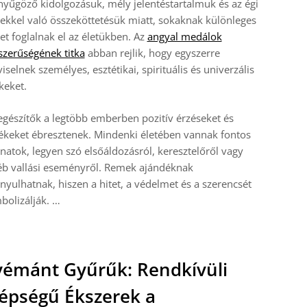
nyűgöző kidolgozásuk, mély jelentéstartalmuk és az égi
ekkel való összeköttetésük miatt, sokaknak különleges
et foglalnak el az életükben. Az
angyal medálok
zerűségének titka
abban rejlik, hogy egyszerre
iselnek személyes, esztétikai, spirituális és univerzális
keket.
egészítők a legtöbb emberben pozitív érzéseket és
keket ébresztenek. Mindenki életében vannak fontos
anatok, legyen szó elsőáldozásról, keresztelőről vagy
éb vallási eseményről. Remek ajándéknak
nyulhatnak, hiszen a hitet, a védelmet és a szerencsét
bolizálják. …
émánt Gyűrűk: Rendkívüli
épségű Ékszerek a