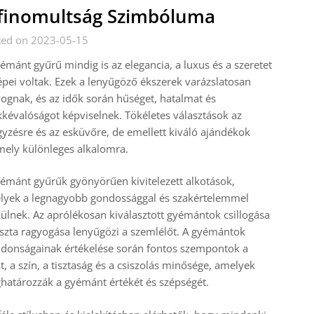
finomultság Szimbóluma
ted on 2023-05-15
émánt gyűrű mindig is az elegancia, a luxus és a szeretet
épei voltak. Ezek a lenyűgöző ékszerek varázslatosan
ognak, és az idők során hűséget, hatalmat és
kévalóságot képviselnek. Tökéletes választások az
gyzésre és az esküvőre, de emellett kiváló ajándékok
ely különleges alkalomra.
émánt gyűrűk gyönyörűen kivitelezett alkotások,
lyek a legnagyobb gondossággal és szakértelemmel
ülnek. Az aprólékosan kiválasztott gyémántok csillogása
iszta ragyogása lenyűgözi a szemlélőt. A gyémántok
jdonságainak értékelése során fontos szempontok a
t, a szín, a tisztaság és a csiszolás minősége, amelyek
atározzák a gyémánt értékét és szépségét.