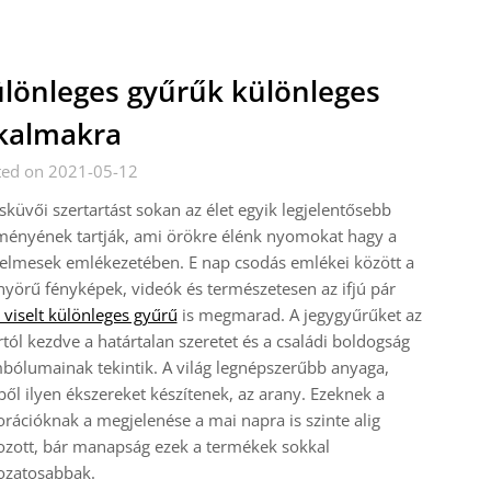
lönleges gyűrűk különleges
kalmakra
ted on 2021-05-12
sküvői szertartást sokan az élet egyik legjelentősebb
ményének tartják, ami örökre élénk nyomokat hagy a
elmesek emlékezetében. E nap csodás emlékei között a
yörű fényképek, videók és természetesen az ifjú pár
l viselt különleges gyűrű
is megmarad. A jegygyűrűket az
tól kezdve a határtalan szeretet és a családi boldogság
bólumainak tekintik. A világ legnépszerűbb anyaga,
ől ilyen ékszereket készítenek, az arany. Ezeknek a
rációknak a megjelenése a mai napra is szinte alig
ozott, bár manapság ezek a termékek sokkal
ozatosabbak.