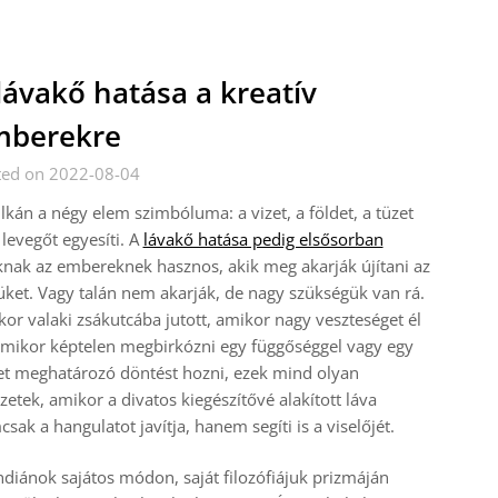
lávakő hatása a kreatív
mberekre
ted on 2022-08-04
lkán a négy elem szimbóluma: a vizet, a földet, a tüzet
 levegőt egyesíti. A
lávakő hatása pedig elsősorban
nak az embereknek hasznos, akik meg akarják újítani az
üket. Vagy talán nem akarják, de nagy szükségük van rá.
or valaki zsákutcába jutott, amikor nagy veszteséget él
amikor képtelen megbirkózni egy függőséggel vagy egy
et meghatározó döntést hozni, ezek mind olyan
zetek, amikor a divatos kiegészítővé alakított láva
sak a hangulatot javítja, hanem segíti is a viselőjét.
ndiánok sajátos módon, saját filozófiájuk prizmáján