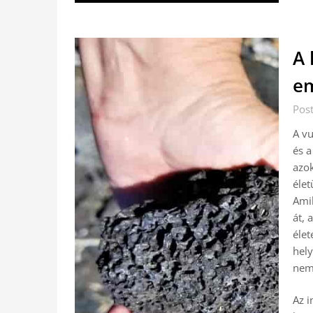
A 
e
Pos
A vu
és a
azok
élet
Amik
át, 
élet
hely
nemc
Az i