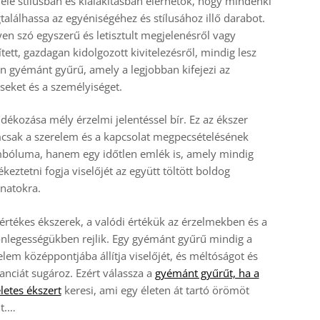
éle stílusban és kialakításban elérhetők, hogy mindenki
alálhassa az egyéniségéhez és stílusához illő darabot.
en szó egyszerű és letisztult megjelenésről vagy
ített, gazdagan kidolgozott kivitelezésről, mindig lesz
n gyémánt gyűrű, amely a legjobban kifejezi az
seket és a személyiséget.
dékozása mély érzelmi jelentéssel bír. Ez az ékszer
csak a szerelem és a kapcsolat megpecsételésének
mbóluma, hanem egy időtlen emlék is, amely mindig
keztetni fogja viselőjét az együtt töltött boldog
anatokra.
értékes ékszerek, a valódi értékük az érzelmekben és a
nlegességükben rejlik. Egy gyémánt gyűrű mindig a
elem középpontjába állítja viselőjét, és méltóságot és
anciát sugároz. Ezért válassza a
gyémánt gyűrűt, ha a
letes ékszert
keresi, ami egy életen át tartó örömöt
t.…