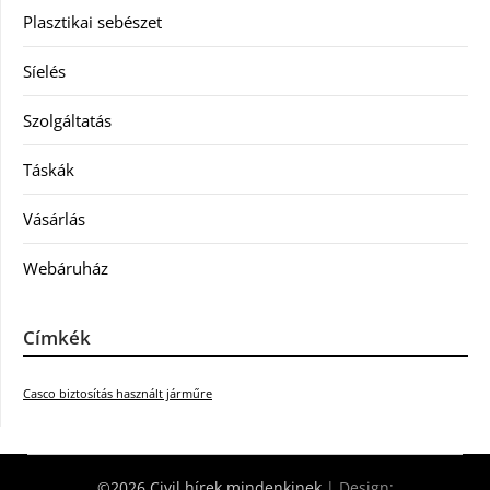
Plasztikai sebészet
Síelés
Szolgáltatás
Táskák
Vásárlás
Webáruház
Címkék
Casco biztosítás használt járműre
©2026 Civil hírek mindenkinek
| Design: