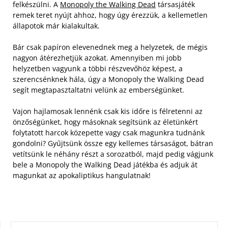
felkészülni. A
Monopoly the Walking Dead
társasjáték
remek teret nyújt ahhoz, hogy úgy érezzük, a kellemetlen
állapotok már kialakultak.
Bár csak papíron elevenednek meg a helyzetek, de mégis
nagyon átérezhetjük azokat. Amennyiben mi jobb
helyzetben vagyunk a többi részvevőhöz képest, a
szerencsénknek hála, úgy a Monopoly the Walking Dead
segít megtapasztaltatni velünk az emberségünket.
Vajon hajlamosak lennénk csak kis időre is félretenni az
önzőségünket, hogy másoknak segítsünk az életünkért
folytatott harcok közepette vagy csak magunkra tudnánk
gondolni? Gyűjtsünk össze egy kellemes társaságot, bátran
vetítsünk le néhány részt a sorozatból, majd pedig vágjunk
bele a Monopoly the Walking Dead játékba és adjuk át
magunkat az apokaliptikus hangulatnak!
KERESÉS: