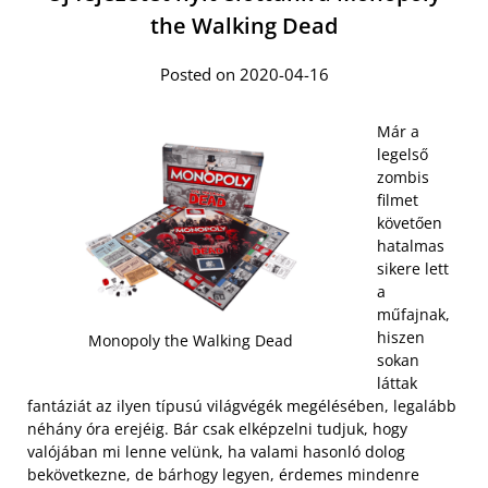
the Walking Dead
Posted on 2020-04-16
Már a
legelső
zombis
filmet
követően
hatalmas
sikere lett
a
műfajnak,
hiszen
Monopoly the Walking Dead
sokan
láttak
fantáziát az ilyen típusú világvégék megélésében, legalább
néhány óra erejéig. Bár csak elképzelni tudjuk, hogy
valójában mi lenne velünk, ha valami hasonló dolog
bekövetkezne, de bárhogy legyen, érdemes mindenre