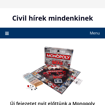
Skip
to
content
Civil hírek mindenkinek
Menu
Új fejezetet nyit előttünk a Monopoly