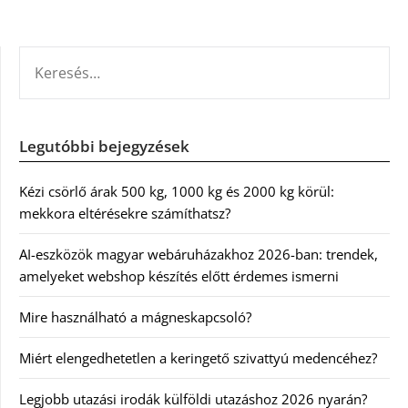
lapozása
KERESÉS:
Legutóbbi bejegyzések
Kézi csörlő árak 500 kg, 1000 kg és 2000 kg körül:
mekkora eltérésekre számíthatsz?
AI-eszközök magyar webáruházakhoz 2026-ban: trendek,
amelyeket webshop készítés előtt érdemes ismerni
Mire használható a mágneskapcsoló?
Miért elengedhetetlen a keringető szivattyú medencéhez?
Legjobb utazási irodák külföldi utazáshoz 2026 nyarán?