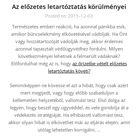
Az előzetes letartóztatás körülményei
Posted on 2015-12-03
Természetes emberi reakció, ha azonnal pánikba esik,
amikor bűncselekmény elkövetésével vádolják. Ha Önt
vagy hozzátartozóját vádolják meg, akkor érdemes
azonnal tapasztalt védőügyvédhez fordulni. Milyen
következményei lehetnek a felmerült vádaknak?
Előfordulhat még az is, hogy
az őrizetbe vételt előzetes
letartóztatás követi?
Semmiképpen ne kövesse el azt a hibát, hogy csak azért
mert megijedt, vagy hogy előbb szabaduljon a
kellemetlen helyzetéből, vallomást tesz. Első dolga az
legyen, hogy beszél egy ügyvéddel, és vele gondolja át a
védekezés stratégiáját. Ha elhibázott vallomást tesz,
akkor olyan hibát is elkövethet már az eljárás elején, amit
utólag lehetetlen korrigálni.
…