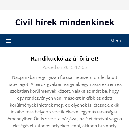
Skip
to
content
Civil hírek mindenkinek
Menu
Randikuckó az új örület!
Posted on 2015-12-05
Napjainkban egy igazán furcsa, népszerű őrület látott
napvilágot. A párok gyakran vágynak egymásra extrém és
szokatlan körülmények között. Valakit az indít be, hogy
egy rendezvényen van, másokat inkább az adott
körülmények ihletnek meg, de olyanok is léteznek, akik
inkább más helyen szeretik élvezni egymás társaságát.
Amennyiben Ön is szeret a párjával, az élettársával vagy a
feleségével különös helyeken lenni, akkor a buvohely-