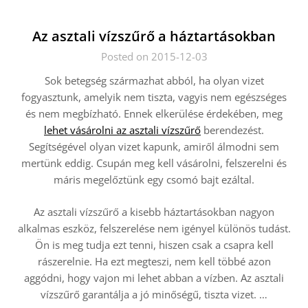
Az asztali vízszűrő a háztartásokban
Posted on 2015-12-03
Sok betegség származhat abból, ha olyan vizet
fogyasztunk, amelyik nem tiszta, vagyis nem egészséges
és nem megbízható. Ennek elkerülése érdekében, meg
lehet vásárolni az asztali vízszűrő
berendezést.
Segítségével olyan vizet kapunk, amiről álmodni sem
mertünk eddig. Csupán meg kell vásárolni, felszerelni és
máris megelőztünk egy csomó bajt ezáltal.
Az asztali vízszűrő a kisebb háztartásokban nagyon
alkalmas eszköz, felszerelése nem igényel különös tudást.
Ön is meg tudja ezt tenni, hiszen csak a csapra kell
rászerelnie. Ha ezt megteszi, nem kell többé azon
aggódni, hogy vajon mi lehet abban a vízben. Az asztali
vízszűrő garantálja a jó minőségű, tiszta vizet.
…