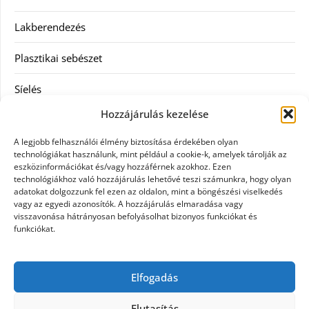
Lakberendezés
Plasztikai sebészet
Síelés
Hozzájárulás kezelése
Szolgáltatás
A legjobb felhasználói élmény biztosítása érdekében olyan
Táskák
technológiákat használunk, mint például a cookie-k, amelyek tárolják az
eszközinformációkat és/vagy hozzáférnek azokhoz. Ezen
technológiákhoz való hozzájárulás lehetővé teszi számunkra, hogy olyan
Vásárlás
adatokat dolgozzunk fel ezen az oldalon, mint a böngészési viselkedés
vagy az egyedi azonosítók. A hozzájárulás elmaradása vagy
Webáruház
visszavonása hátrányosan befolyásolhat bizonyos funkciókat és
funkciókat.
Címkék
Elfogadás
Casco biztosítás használt járműre
Elutasítás