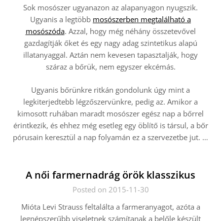
Sok mosószer ugyanazon az alapanyagon nyugszik.
Ugyanis a legtöbb
mosószerben megtalálható a
mosószóda
. Azzal, hogy még néhány összetevővel
gazdagítják őket és egy nagy adag szintetikus alapú
illatanyaggal. Aztán nem kevesen tapasztalják, hogy
száraz a bőrük, nem egyszer ekcémás.
Ugyanis bőrünkre ritkán gondolunk úgy mint a
legkiterjedtebb légzőszervünkre, pedig az. Amikor a
kimosott ruhában maradt mosószer egész nap a bőrrel
érintkezik, és ehhez még esetleg egy öblítő is társul, a bőr
pórusain keresztül a nap folyamán ez a szervezetbe jut.
…
A női farmernadrág örök klasszikus
Posted on 2015-11-30
Mióta Levi Strauss feltalálta a farmeranyagot, azóta a
legnépszerűbb viseletnek számítanak a belőle készült