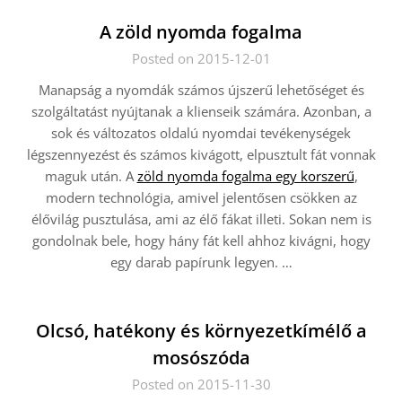
A zöld nyomda fogalma
Posted on 2015-12-01
Manapság a nyomdák számos újszerű lehetőséget és
szolgáltatást nyújtanak a klienseik számára. Azonban, a
sok és változatos oldalú nyomdai tevékenységek
légszennyezést és számos kivágott, elpusztult fát vonnak
maguk után. A
zöld nyomda fogalma egy korszerű
,
modern technológia, amivel jelentősen csökken az
élővilág pusztulása, ami az élő fákat illeti. Sokan nem is
gondolnak bele, hogy hány fát kell ahhoz kivágni, hogy
egy darab papírunk legyen.
…
Olcsó, hatékony és környezetkímélő a
mosószóda
Posted on 2015-11-30