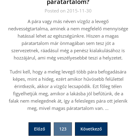
páratartalom?
Posted on 2015-11-30
A pára vagy más néven vízgőz a levegő
nedvességtartalma, aminek a nem megfelelő mennyisége
hatással lehet az egészségünkre. Hiszen a magas
páratartalom már önmagában sem tesz jót a
szervezetnek, ráadásul még a penész kialakulásához is
hozzájárul, ami még veszélyesebbé teszi a helyzetet.
Tudni kell, hogy a meleg levegő több pára befogadására
képes, mint a hideg, ezért amikor hűvösebb felülettel
érintkezik, akkor a vízgőz lecsapódik. Ezt főleg télen
figyelhetjük meg, amikor a lakásba jól befűtünk, de a
falak nem melegednek át, így a felesleges pára ott jelenik
meg, mivel magas páratartalom van.
…
Bejegyzések
Előző
123
Következő