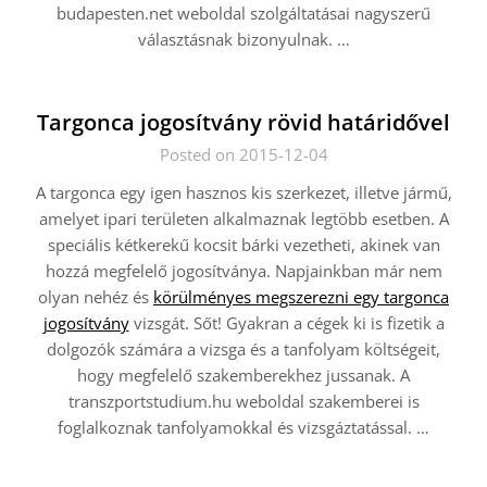
budapesten.net weboldal szolgáltatásai nagyszerű
választásnak bizonyulnak.
…
Targonca jogosítvány rövid határidővel
Posted on 2015-12-04
A targonca egy igen hasznos kis szerkezet, illetve jármű,
amelyet ipari területen alkalmaznak legtöbb esetben. A
speciális kétkerekű kocsit bárki vezetheti, akinek van
hozzá megfelelő jogosítványa. Napjainkban már nem
olyan nehéz és
körülményes megszerezni egy targonca
jogosítvány
vizsgát. Sőt! Gyakran a cégek ki is fizetik a
dolgozók számára a vizsga és a tanfolyam költségeit,
hogy megfelelő szakemberekhez jussanak. A
transzportstudium.hu weboldal szakemberei is
foglalkoznak tanfolyamokkal és vizsgáztatással.
…