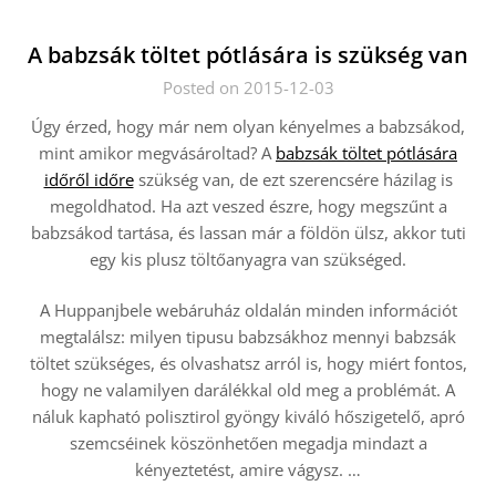
A babzsák töltet pótlására is szükség van
Posted on 2015-12-03
Úgy érzed, hogy már nem olyan kényelmes a babzsákod,
mint amikor megvásároltad? A
babzsák töltet pótlására
időről időre
szükség van, de ezt szerencsére házilag is
megoldhatod. Ha azt veszed észre, hogy megszűnt a
babzsákod tartása, és lassan már a földön ülsz, akkor tuti
egy kis plusz töltőanyagra van szükséged.
A Huppanjbele webáruház oldalán minden információt
megtalálsz: milyen tipusu babzsákhoz mennyi babzsák
töltet szükséges, és olvashatsz arról is, hogy miért fontos,
hogy ne valamilyen darálékkal old meg a problémát. A
náluk kapható polisztirol gyöngy kiváló hőszigetelő, apró
szemcséinek köszönhetően megadja mindazt a
kényeztetést, amire vágysz.
…