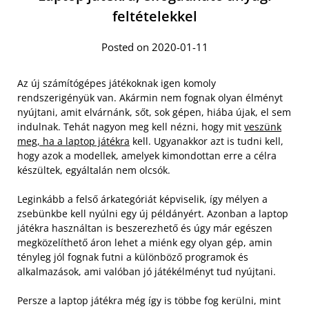
feltételekkel
Posted on 2020-01-11
Az új számítógépes játékoknak igen komoly
rendszerigényük van. Akármin nem fognak olyan élményt
nyújtani, amit elvárnánk, sőt, sok gépen, hiába újak, el sem
indulnak. Tehát nagyon meg kell nézni, hogy mit
veszünk
meg, ha a laptop játékra
kell. Ugyanakkor azt is tudni kell,
hogy azok a modellek, amelyek kimondottan erre a célra
készültek, egyáltalán nem olcsók.
Leginkább a felső árkategóriát képviselik, így mélyen a
zsebünkbe kell nyúlni egy új példányért. Azonban a laptop
játékra használtan is beszerezhető és úgy már egészen
megközelíthető áron lehet a miénk egy olyan gép, amin
tényleg jól fognak futni a különböző programok és
alkalmazások, ami valóban jó játékélményt tud nyújtani.
Persze a laptop játékra még így is többe fog kerülni, mint