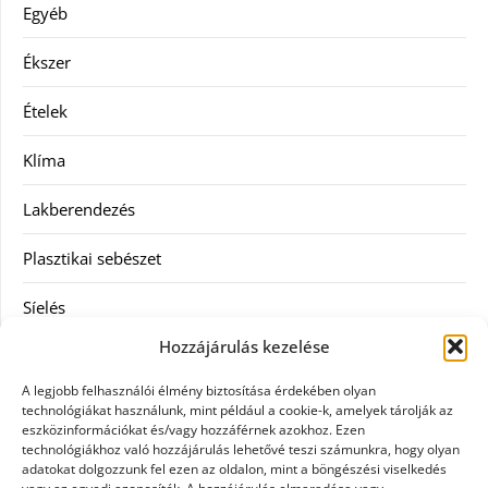
Egyéb
Ékszer
Ételek
Klíma
Lakberendezés
Plasztikai sebészet
Síelés
Hozzájárulás kezelése
Szolgáltatás
A legjobb felhasználói élmény biztosítása érdekében olyan
Táskák
technológiákat használunk, mint például a cookie-k, amelyek tárolják az
eszközinformációkat és/vagy hozzáférnek azokhoz. Ezen
technológiákhoz való hozzájárulás lehetővé teszi számunkra, hogy olyan
Vásárlás
adatokat dolgozzunk fel ezen az oldalon, mint a böngészési viselkedés