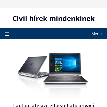
Skip
to
content
Civil hírek mindenkinek
Menu
Laptop játékra, elfogadható anyagi