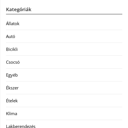
Kategóriák
Állatok
Autó
Bicikli
Csocsó
Egyéb
Ékszer
Ételek
Klíma
Lakberendezés