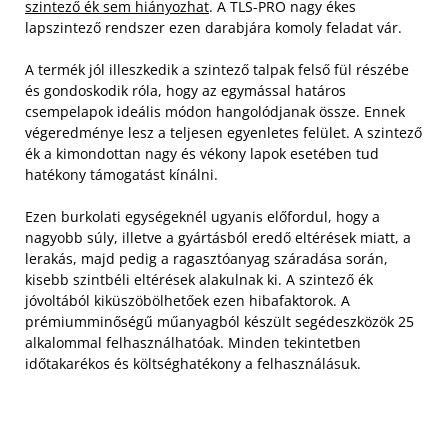
szintező ék sem hiányozhat
. A TLS-PRO nagy ékes
lapszintező rendszer ezen darabjára komoly feladat vár.
A termék jól illeszkedik a szintező talpak felső fül részébe
és gondoskodik róla, hogy az egymással határos
csempelapok ideális módon hangolódjanak össze. Ennek
végeredménye lesz a teljesen egyenletes felület. A szintező
ék a kimondottan nagy és vékony lapok esetében tud
hatékony támogatást kínálni.
Ezen burkolati egységeknél ugyanis előfordul, hogy a
nagyobb súly, illetve a gyártásból eredő eltérések miatt, a
lerakás, majd pedig a ragasztóanyag száradása során,
kisebb szintbéli eltérések alakulnak ki. A szintező ék
jóvoltából kiküszöbölhetőek ezen hibafaktorok. A
prémiumminőségű műanyagból készült segédeszközök 25
alkalommal felhasználhatóak. Minden tekintetben
időtakarékos és költséghatékony a felhasználásuk.