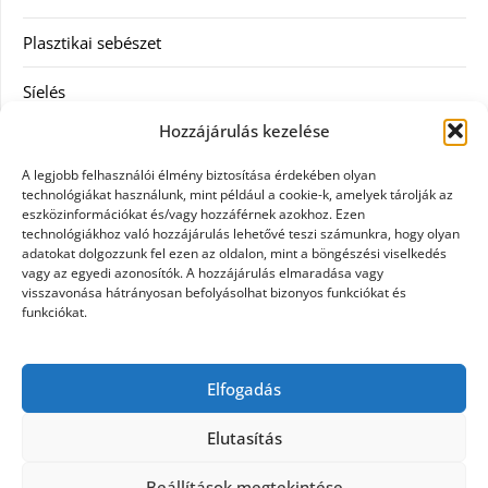
Plasztikai sebészet
Síelés
Hozzájárulás kezelése
Szolgáltatás
A legjobb felhasználói élmény biztosítása érdekében olyan
Táskák
technológiákat használunk, mint például a cookie-k, amelyek tárolják az
eszközinformációkat és/vagy hozzáférnek azokhoz. Ezen
technológiákhoz való hozzájárulás lehetővé teszi számunkra, hogy olyan
Vásárlás
adatokat dolgozzunk fel ezen az oldalon, mint a böngészési viselkedés
vagy az egyedi azonosítók. A hozzájárulás elmaradása vagy
Webáruház
visszavonása hátrányosan befolyásolhat bizonyos funkciókat és
funkciókat.
Címkék
Elfogadás
Casco biztosítás használt járműre
Elutasítás
Beállítások megtekintése