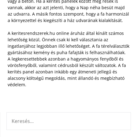
vagy a beton. Ha a kerítés panelek között még rések is
vannak, akkor az azt jelenti, hogy a Nap néha besüt majd
az udvarra. A másik fontos szempont, hogy a fa harmonizál
a környezettel és kiegészíti a ház udvarának kialakítását.
A keritesrendszerek.hu online áruház által kínált számos
lehetőség közül, Önnek csak ki kell választania az
ingatlanjához legjobban illő lehetőséget. A fa térelválasztók
gyártásához kemény és puha fafajták is felhasználhatóak.
A legkeresettebbek azonban a hagyományos fenyőből és
vörösfenyőből, valamint cédrusból készült változatok. A fa
kerítés panel azonban inkább egy átmeneti jellegű és
alacsony költségű megoldás, mint állandó és megbízható
védelem.
KERESÉS: