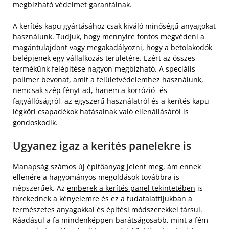
megbízható védelmet garantálnak.
A kerítés kapu gyártásához csak kiváló minőségű anyagokat
használunk. Tudjuk, hogy mennyire fontos megvédeni a
magántulajdont vagy megakadályozni, hogy a betolakodók
belépjenek egy vállalkozás területére. Ezért az összes
termékünk felépítése nagyon megbízható. A speciális
polimer bevonat, amit a felületvédelemhez használunk,
nemcsak szép fényt ad, hanem a korrózió- és
fagyállóságról, az egyszerű használatról és a kerítés kapu
légköri csapadékok hatásainak való ellenállásáról is
gondoskodik.
Ugyanez igaz a kerítés panelekre is
Manapság számos új építőanyag jelent meg, ám ennek
ellenére a hagyományos megoldások továbbra is
népszerűek. Az
emberek a kerítés panel tekintetében
is
törekednek a kényelemre és ez a tudatalattijukban a
természetes anyagokkal és építési módszerekkel társul.
Ráadásul a fa mindenképpen barátságosabb, mint a fém