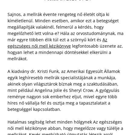
Sajnos, a mellrák évente rengeteg nő életét oltja ki
kíméletlenül. Minden esetben, amikor ezt a betegséget
megállapítják valakinél, felmerül a kérdés, hogy
megelőzhető lett volna-e? Hála az orvostudománynak, ma
már egyre többen élik túl ezt a szörnyű kórt és
Az
egészséges női mell kézikönyve
legfontosabb üzenete az,
hogyan lehet a mindennapi döntésekkel elkerülni a
mellrákot.
A kiadvány dr. Kristi Funk, az Amerikai Egyesült Államok
egyik leghíresebb mellrák specialistájának a munkája,
akinek olyan világsztárok bíznak meg a szaktudásában,
mint például Angelina Jolie és Sheryl Crow. A gyógyulás
reménye nagyon sok emberhez eljut, mivel egyre több
híres nő vállalja fel és osztja meg a tapasztalatait a
betegséggel kapcsolatban.
Hatalmas segítség lehet minden hölgynek Az egészséges
női mell kézikönyve abban, hogy megelőzze vagy túlélje a
mellrákot. Kevés megbízható útmutatás létezik arról,