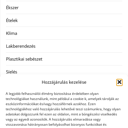
Ékszer
Ételek
Klíma
Lakberendezés
Plasztikai sebészet
Síelés
Hozzájárulás kezelése
Szolgáltatás
A legjobb felhasználói élmény biztosítása érdekében olyan
Táskák
technológiákat használunk, mint például a cookie-k, amelyek tárolják az
eszközinformációkat és/vagy hozzáférnek azokhoz. Ezen
technológiákhoz való hozzájárulás lehetővé teszi számunkra, hogy olyan
Vásárlás
adatokat dolgozzunk fel ezen az oldalon, mint a böngészési viselkedés
vagy az egyedi azonosítók. A hozzájárulás elmaradása vagy
Webáruház
visszavonása hátrányosan befolyásolhat bizonyos funkciókat és