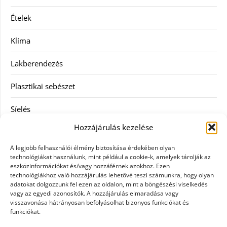
Ételek
Klíma
Lakberendezés
Plasztikai sebészet
Síelés
Hozzájárulás kezelése
Szolgáltatás
A legjobb felhasználói élmény biztosítása érdekében olyan
Táskák
technológiákat használunk, mint például a cookie-k, amelyek tárolják az
eszközinformációkat és/vagy hozzáférnek azokhoz. Ezen
technológiákhoz való hozzájárulás lehetővé teszi számunkra, hogy olyan
Vásárlás
adatokat dolgozzunk fel ezen az oldalon, mint a böngészési viselkedés
vagy az egyedi azonosítók. A hozzájárulás elmaradása vagy
Webáruház
visszavonása hátrányosan befolyásolhat bizonyos funkciókat és
funkciókat.