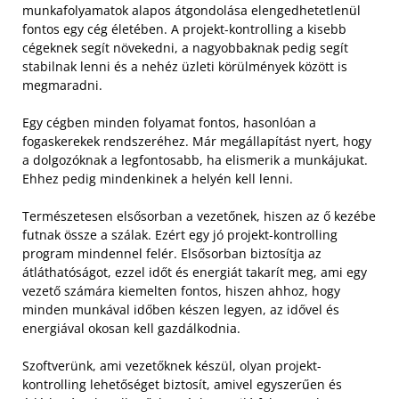
munkafolyamatok alapos átgondolása elengedhetetlenül
fontos egy cég életében. A projekt-kontrolling a kisebb
cégeknek segít növekedni, a nagyobbaknak pedig segít
stabilnak lenni és a nehéz üzleti körülmények között is
megmaradni.
Egy cégben minden folyamat fontos, hasonlóan a
fogaskerekek rendszeréhez. Már megállapítást nyert, hogy
a dolgozóknak a legfontosabb, ha elismerik a munkájukat.
Ehhez pedig mindenkinek a helyén kell lenni.
Természetesen elsősorban a vezetőnek, hiszen az ő kezébe
futnak össze a szálak. Ezért egy jó projekt-kontrolling
program mindennel felér. Elsősorban biztosítja az
átláthatóságot, ezzel időt és energiát takarít meg, ami egy
vezető számára kiemelten fontos, hiszen ahhoz, hogy
minden munkával időben készen legyen, az idővel és
energiával okosan kell gazdálkodnia.
Szoftverünk, ami vezetőknek készül, olyan projekt-
kontrolling lehetőséget biztosít, amivel egyszerűen és