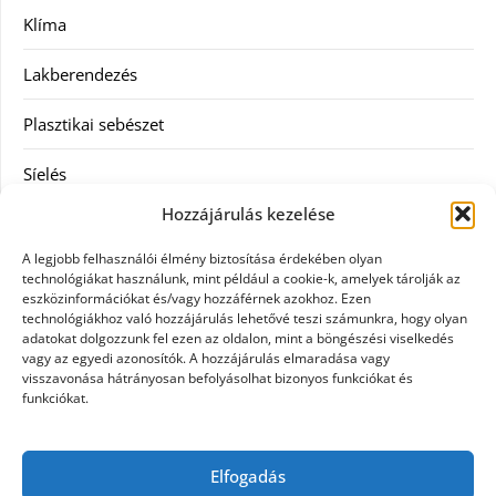
Klíma
Lakberendezés
Plasztikai sebészet
Síelés
Hozzájárulás kezelése
Szolgáltatás
A legjobb felhasználói élmény biztosítása érdekében olyan
Táskák
technológiákat használunk, mint például a cookie-k, amelyek tárolják az
eszközinformációkat és/vagy hozzáférnek azokhoz. Ezen
technológiákhoz való hozzájárulás lehetővé teszi számunkra, hogy olyan
Vásárlás
adatokat dolgozzunk fel ezen az oldalon, mint a böngészési viselkedés
vagy az egyedi azonosítók. A hozzájárulás elmaradása vagy
Webáruház
visszavonása hátrányosan befolyásolhat bizonyos funkciókat és
funkciókat.
Címkék
Elfogadás