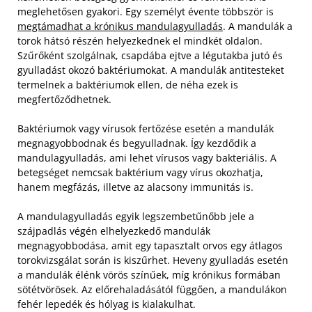
meglehetősen gyakori. Egy személyt évente többször is
megtámadhat a krónikus mandulagyulladás
. A mandulák a
torok hátsó részén helyezkednek el mindkét oldalon.
Szűrőként szolgálnak, csapdába ejtve a légutakba jutó és
gyulladást okozó baktériumokat. A mandulák antitesteket
termelnek a baktériumok ellen, de néha ezek is
megfertőződhetnek.
Baktériumok vagy vírusok fertőzése esetén a mandulák
megnagyobbodnak és begyulladnak. Így kezdődik a
mandulagyulladás, ami lehet vírusos vagy bakteriális. A
betegséget nemcsak baktérium vagy vírus okozhatja,
hanem megfázás, illetve az alacsony immunitás is.
A mandulagyulladás egyik legszembetűnőbb jele a
szájpadlás végén elhelyezkedő mandulák
megnagyobbodása, amit egy tapasztalt orvos egy átlagos
torokvizsgálat során is kiszűrhet. Heveny gyulladás esetén
a mandulák élénk vörös színűek, míg krónikus formában
sötétvörösek. Az előrehaladásától függően, a mandulákon
fehér lepedék és hólyag is kialakulhat.