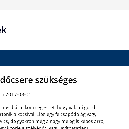
ek
édőcsere szükséges
on 2017-08-01
jnos, bármikor megeshet, hogy valami gond
rténik a kocsival. Elég egy felcsapódó ág vagy
vics, de gyakran még a nagy meleg is képes arra,
gy kitörje a szélvédőt, vagy javíthatatlanul