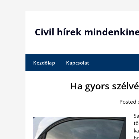
Skip
to
content
Civil hírek mindenkin
Kezdőlap
Kapcsolat
Ha gyors szélv
Posted 
Sa
tö
ka
ho