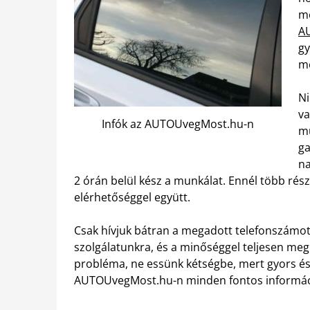
me
A
gy
me
Ni
va
Infók az AUTOUvegMost.hu-n
mu
ga
na
2 órán belül kész a munkálat. Ennél több ré
elérhetőséggel együtt.
Csak hívjuk bátran a megadott telefonszámot
szolgálatunkra, és a minőséggel teljesen meg
probléma, ne essünk kétségbe, mert gyors és 
AUTOUvegMost.hu-n minden fontos informác