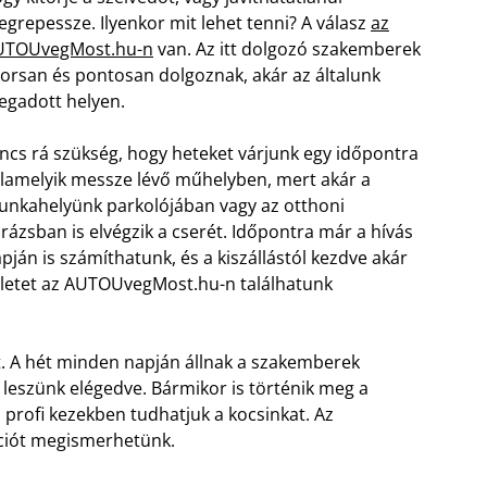
grepessze. Ilyenkor mit lehet tenni? A válasz
az
UTOUvegMost.hu-n
van. Az itt dolgozó szakemberek
orsan és pontosan dolgoznak, akár az általunk
gadott helyen.
ncs rá szükség, hogy heteket várjunk egy időpontra
lamelyik messze lévő műhelyben, mert akár a
nkahelyünk parkolójában vagy az otthoni
rázsban is elvégzik a cserét. Időpontra már a hívás
pján is számíthatunk, és a kiszállástól kezdve akár
szletet az AUTOUvegMost.hu-n találhatunk
. A hét minden napján állnak a szakemberek
 leszünk elégedve. Bármikor is történik meg a
profi kezekben tudhatjuk a kocsinkat. Az
iót megismerhetünk.