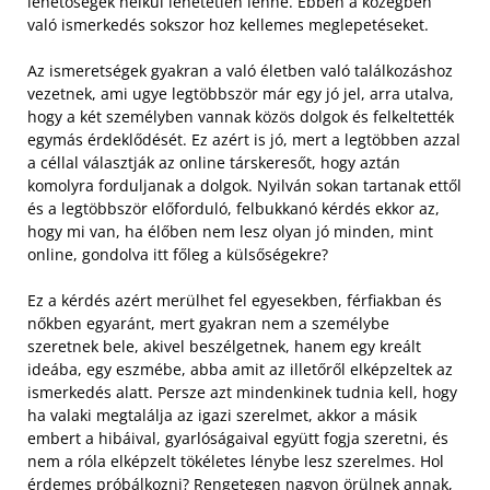
lehetőségek nélkül lehetetlen lenne. Ebben a közegben
való ismerkedés sokszor hoz kellemes meglepetéseket.
Az ismeretségek gyakran a való életben való találkozáshoz
vezetnek, ami ugye legtöbbször már egy jó jel, arra utalva,
hogy a két személyben vannak közös dolgok és felkeltették
egymás érdeklődését. Ez azért is jó, mert a legtöbben azzal
a céllal választják az online társkeresőt, hogy aztán
komolyra forduljanak a dolgok. Nyilván sokan tartanak ettől
és a legtöbbször előforduló, felbukkanó kérdés ekkor az,
hogy mi van, ha élőben nem lesz olyan jó minden, mint
online, gondolva itt főleg a külsőségekre?
Ez a kérdés azért merülhet fel egyesekben, férfiakban és
nőkben egyaránt, mert gyakran nem a személybe
szeretnek bele, akivel beszélgetnek, hanem egy kreált
ideába, egy eszmébe, abba amit az illetőről elképzeltek az
ismerkedés alatt. Persze azt mindenkinek tudnia kell, hogy
ha valaki megtalálja az igazi szerelmet, akkor a másik
embert a hibáival, gyarlóságaival együtt fogja szeretni, és
nem a róla elképzelt tökéletes lénybe lesz szerelmes. Hol
érdemes próbálkozni? Rengetegen nagyon örülnek annak,