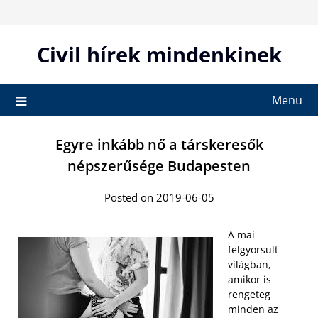
Skip
to
content
Civil hírek mindenkinek
Menu
Egyre inkább nő a társkeresők
népszerűsége Budapesten
Posted on 2019-06-05
A mai
felgyorsult
világban,
amikor is
rengeteg
minden az