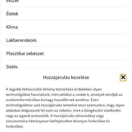
Ékszer
Ételek
Klíma
Lakberendezés
Plasztikai sebészet
Síelés
Hozzájárulás kezelése
Szolgáltatás
A legjobb felhasználói élmény biztosítása érdekében olyan
Táskák
technológiákat használunk, mint például a cookie-k, amelyek tárolják az
eszközinformációkat és/vagy hozzáférnek azokhoz. Ezen
technológiákhoz való hozzájárulás lehetővé teszi számunkra, hogy olyan
Vásárlás
adatokat dolgozzunk fel ezen az oldalon, mint a böngészési viselkedés
vagy az egyedi azonosítók. A hozzájárulás elmaradása vagy
Webáruház
visszavonása hátrányosan befolyásolhat bizonyos funkciókat és
funkciókat.