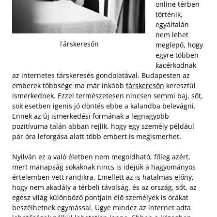
online térben
történik,
egyáltalán
nem lehet
Társkeresőn
meglepő, hogy
egyre többen
kacérkodnak
az internetes társkeresés gondolatával. Budapesten az
emberek többsége ma már inkább
társkeresőn
keresztül
ismerkednek. Ezzel természetesen nincsen semmi baj, sőt,
sok esetben igenis jó döntés ebbe a kalandba belevágni.
Ennek az új ismerkedési formának a legnagyobb
pozitívuma talán abban rejlik, hogy egy személy például
pár óra leforgása alatt több embert is megismerhet.
Nyilván ez a való életben nem megoldható, főleg azért,
mert manapság sokaknak nincs is idejük a hagyományos
értelemben vett randikra. Emellett az is hatalmas előny,
hogy nem akadály a térbeli távolság, és az ország, sőt, az
egész világ különböző pontjain élő személyek is órákat
beszélhetnek egymással. Ugye mindez az internet adta