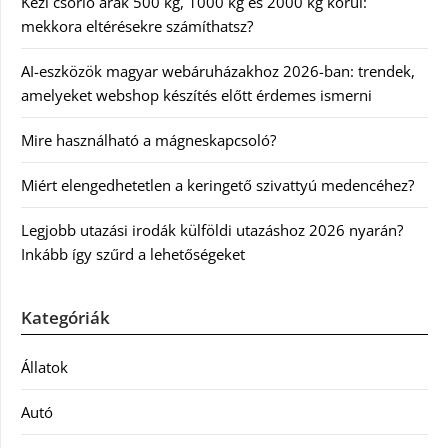
Kézi csörlő árak 500 kg, 1000 kg és 2000 kg körül:
mekkora eltérésekre számíthatsz?
AI-eszközök magyar webáruházakhoz 2026-ban: trendek,
amelyeket webshop készítés előtt érdemes ismerni
Mire használható a mágneskapcsoló?
Miért elengedhetetlen a keringető szivattyú medencéhez?
Legjobb utazási irodák külföldi utazáshoz 2026 nyarán?
Inkább így szűrd a lehetőségeket
Kategóriák
Állatok
Autó