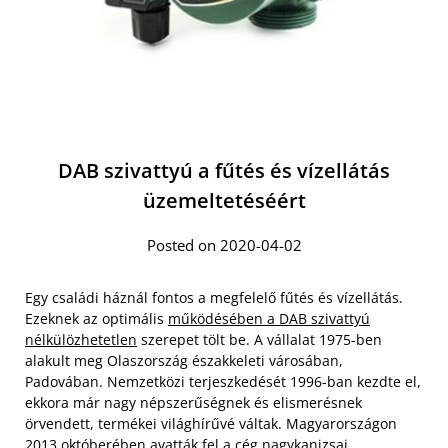
DAB szivattyú a fűtés és vízellátás
üzemeltetéséért
Posted on 2020-04-02
Egy családi háznál fontos a megfelelő fűtés és vízellátás.
Ezeknek az optimális
működésében a DAB szivattyú
nélkülözhetetlen
szerepet tölt be. A vállalat 1975-ben
alakult meg Olaszország északkeleti városában,
Padovában. Nemzetközi terjeszkedését 1996-ban kezdte el,
ekkora már nagy népszerűségnek és elismerésnek
örvendett, termékei világhírűvé váltak. Magyarországon
2013 októberében avatták fel a cég nagykanizsai