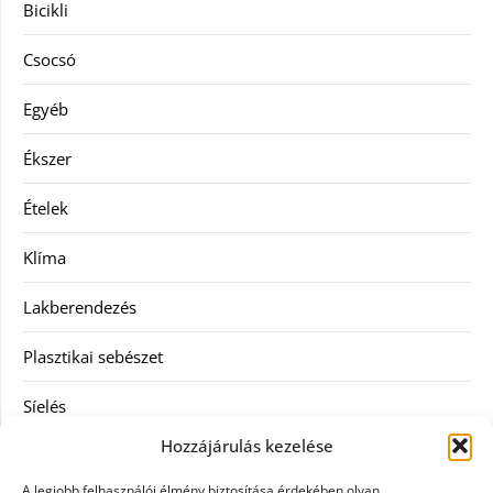
Bicikli
Csocsó
Egyéb
Ékszer
Ételek
Klíma
Lakberendezés
Plasztikai sebészet
Síelés
Hozzájárulás kezelése
Szolgáltatás
A legjobb felhasználói élmény biztosítása érdekében olyan