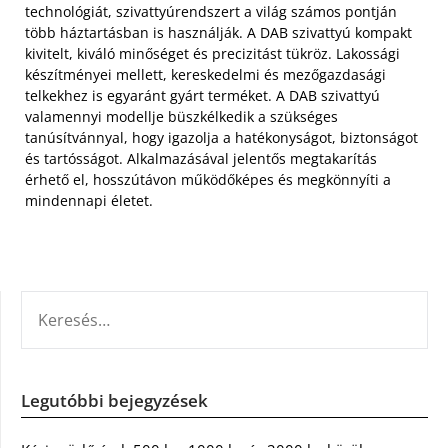
technológiát, szivattyúrendszert a világ számos pontján
több háztartásban is használják. A DAB szivattyú kompakt
kivitelt, kiváló minőséget és precizitást tükröz. Lakossági
készítményei mellett, kereskedelmi és mezőgazdasági
telkekhez is egyaránt gyárt terméket. A DAB szivattyú
valamennyi modellje büszkélkedik a szükséges
tanúsítvánnyal, hogy igazolja a hatékonyságot, biztonságot
és tartósságot. Alkalmazásával jelentős megtakarítás
érhető el, hosszútávon működőképes és megkönnyíti a
mindennapi életet.
KERESÉS:
Legutóbbi bejegyzések