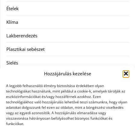
Ételek
Klíma
Lakberendezés
Plasztikai sebészet
Síelés
Hozzájárulás kezelése
Szolgáltatás
A legjobb felhasználói élmény biztosítása érdekében olyan
Táskák
technológiákat használunk, mint például a cookie-k, amelyek tárolják az
eszközinformációkat és/vagy hozzáférnek azokhoz. Ezen
technológiákhoz való hozzájárulás lehetővé teszi számunkra, hogy olyan
Vásárlás
adatokat dolgozzunk fel ezen az oldalon, mint a böngészési viselkedés
vagy az egyedi azonosítók. A hozzájárulás elmaradása vagy
Webáruház
visszavonása hátrányosan befolyásolhat bizonyos funkciókat és
funkciókat.