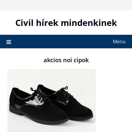
Skip
to
content
Civil hírek mindenkinek
Menu
akcios noi cipok