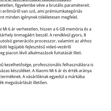
etetlen, figyelembe véve a brutális paramétereit.
zi erőműről van szó, ami prémiumkategóriás
nt minden igénynek tökéletesen megfelel.
i Mi 6 ár verhetetlen, hiszen a 6 GB memória és a
tárhely önmagáért beszél. A rendkívül gyors, 8
utolsó generációs processzor, valamint az ahhoz
ódó legújabb fejlesztésű videó-vezérlő
eg piacon lévő alkalmazások futtatását illeti.
yű kezelhetősége, professzionális felhasználásra is
ázas készüléket. A Xiaomi Mi 6 ár és érték aránya
s terméknek. A vásárlóknak egyedül a márkába
lék megvásárlását illetően.