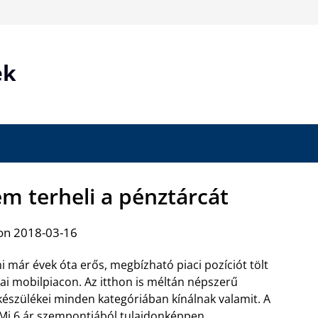
ek
em terheli a pénztárcát
on 2018-03-16
i már évek óta erős, megbízható piaci pozíciót tölt
nai mobilpiacon. Az itthon is méltán népszerű
készülékei minden kategóriában kínálnak valamit. A
Mi 6 ár szempontjából tulajdonképpen