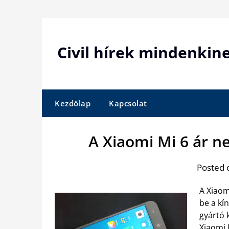
Skip
to
content
Civil hírek mindenkin
Kezdőlap
Kapcsolat
A Xiaomi Mi 6 ár n
Posted 
A Xiaom
be a kí
gyártó 
Xiaomi 