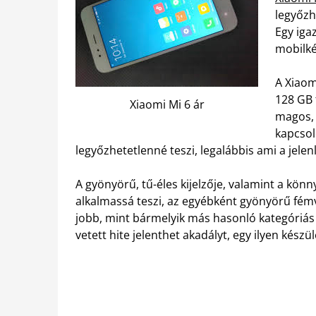
legyőzh
Egy iga
mobilké
A Xiaom
128 GB 
Xiaomi Mi 6 ár
magos, 
kapcsol
legyőzhetetlenné teszi, legalábbis ami a jelenl
A gyönyörű, tű-éles kijelzője, valamint a könn
alkalmassá teszi, az egyébként gyönyörű fémv
jobb, mint bármelyik más hasonló kategóriá
vetett hite jelenthet akadályt, egy ilyen készü