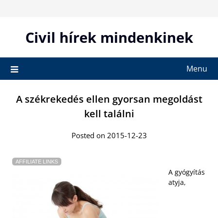
Skip
to
content
Civil hírek mindenkinek
Menu
A székrekedés ellen gyorsan megoldást
kell találni
Posted on 2015-12-23
AFFILIATE LINKS
A gyógyítás
atyja,