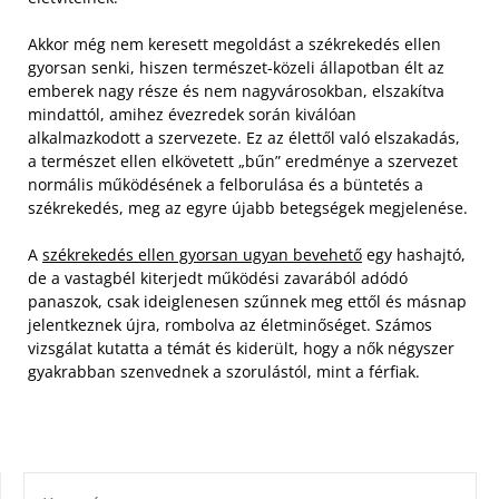
Akkor még nem keresett megoldást a székrekedés ellen
gyorsan senki, hiszen természet-közeli állapotban élt az
emberek nagy része és nem nagyvárosokban, elszakítva
mindattól, amihez évezredek során kiválóan
alkalmazkodott a szervezete. Ez az élettől való elszakadás,
a természet ellen elkövetett „bűn” eredménye a szervezet
normális működésének a felborulása és a büntetés a
székrekedés, meg az egyre újabb betegségek megjelenése.
A
székrekedés ellen gyorsan ugyan bevehető
egy hashajtó,
de a vastagbél kiterjedt működési zavarából adódó
panaszok, csak ideiglenesen szűnnek meg ettől és másnap
jelentkeznek újra, rombolva az életminőséget. Számos
vizsgálat kutatta a témát és kiderült, hogy a nők négyszer
gyakrabban szenvednek a szorulástól, mint a férfiak.
KERESÉS: