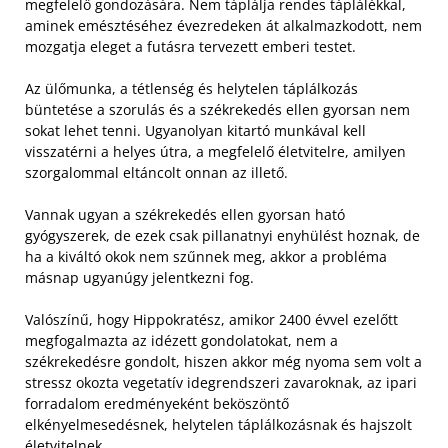
megfelelő gondozására. Nem táplálja rendes táplálékkal,
aminek emésztéséhez évezredeken át alkalmazkodott, nem
mozgatja eleget a futásra tervezett emberi testet.
Az ülőmunka, a tétlenség és helytelen táplálkozás
büntetése a szorulás és a székrekedés ellen gyorsan nem
sokat lehet tenni. Ugyanolyan kitartó munkával kell
visszatérni a helyes útra, a megfelelő életvitelre, amilyen
szorgalommal eltáncolt onnan az illető.
Vannak ugyan a székrekedés ellen gyorsan ható
gyógyszerek, de ezek csak pillanatnyi enyhülést hoznak, de
ha a kiváltó okok nem szűnnek meg, akkor a probléma
másnap ugyanúgy jelentkezni fog.
Valószínű, hogy Hippokratész, amikor 2400 évvel ezelőtt
megfogalmazta az idézett gondolatokat, nem a
székrekedésre gondolt, hiszen akkor még nyoma sem volt a
stressz okozta vegetatív idegrendszeri zavaroknak, az ipari
forradalom eredményeként beköszöntő
elkényelmesedésnek, helytelen táplálkozásnak és hajszolt
életvitelnek.