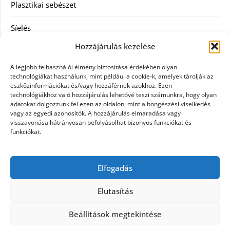
Plasztikai sebészet
Síelés
Hozzájárulás kezelése
Szolgáltatás
A legjobb felhasználói élmény biztosítása érdekében olyan
Táskák
technológiákat használunk, mint például a cookie-k, amelyek tárolják az
eszközinformációkat és/vagy hozzáférnek azokhoz. Ezen
technológiákhoz való hozzájárulás lehetővé teszi számunkra, hogy olyan
Vásárlás
adatokat dolgozzunk fel ezen az oldalon, mint a böngészési viselkedés
vagy az egyedi azonosítók. A hozzájárulás elmaradása vagy
Webáruház
visszavonása hátrányosan befolyásolhat bizonyos funkciókat és
funkciókat.
Címkék
Elfogadás
Casco biztosítás használt járműre
Elutasítás
Beállítások megtekintése
©2026 Civil hírek mindenkinek
| Design: