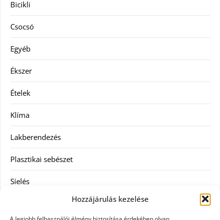
Bicikli
Csocsó
Egyéb
Ékszer
Ételek
Klíma
Lakberendezés
Plasztikai sebészet
Síelés
Hozzájárulás kezelése
Szolgáltatás
A legjobb felhasználói élmény biztosítása érdekében olyan