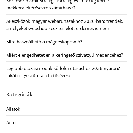
Kézi csörlő árak 500 kg, 1000 kg és 2000 kg körül:
mekkora eltérésekre számíthatsz?
AI-eszközök magyar webáruházakhoz 2026-ban: trendek,
amelyeket webshop készítés előtt érdemes ismerni
Mire használható a mágneskapcsoló?
Miért elengedhetetlen a keringető szivattyú medencéhez?
Legjobb utazási irodák külföldi utazáshoz 2026 nyarán?
Inkább így szűrd a lehetőségeket
Kategóriák
Állatok
Autó