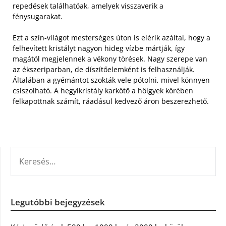
repedések találhatóak, amelyek visszaverik a
fénysugarakat.
Ezt a szín-világot mesterséges úton is elérik azáltal, hogy a
felhevített kristályt nagyon hideg vízbe mártják, így
magától megjelennek a vékony törések. Nagy szerepe van
az ékszeriparban, de díszítőelemként is felhasználják.
Általában a gyémántot szokták vele pótolni, mivel könnyen
csiszolható. A hegyikristály karkötő a hölgyek körében
felkapottnak számít, ráadásul kedvező áron beszerezhető.
KERESÉS:
Legutóbbi bejegyzések