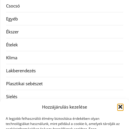
Csocsó
Egyéb
Ékszer
Ételek
Klíma
Lakberendezés
Plasztikai sebészet
Síelés
Hozzájárulás kezelése
Szolgáltatás
A legjobb felhasználói élmény biztosítása érdekében olyan
Táskák
technológiákat használunk, mint például a cookie-k, amelyek tárolják az
eszközinformációkat és/vagy hozzáférnek azokhoz. Ezen