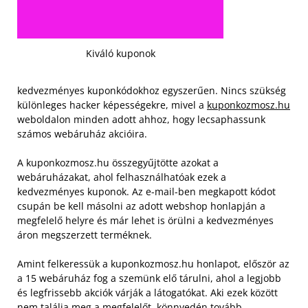
Kiváló kuponok
kedvezményes kuponkódokhoz egyszerűen. Nincs szükség
különleges hacker képességekre, mivel a
kuponkozmosz.hu
weboldalon minden adott ahhoz, hogy lecsaphassunk
számos webáruház akcióira.
A kuponkozmosz.hu összegyűjtötte azokat a
webáruházakat, ahol felhasználhatóak ezek a
kedvezményes kuponok. Az e-mail-ben megkapott kódot
csupán be kell másolni az adott webshop honlapján a
megfelelő helyre és már lehet is örülni a kedvezményes
áron megszerzett terméknek.
Amint felkeressük a kuponkozmosz.hu honlapot, először az
a 15 webáruház fog a szemünk elő tárulni, ahol a legjobb
és legfrissebb akciók várják a látogatókat. Aki ezek között
nem találja meg a megfelelőt, könnyedén tovább