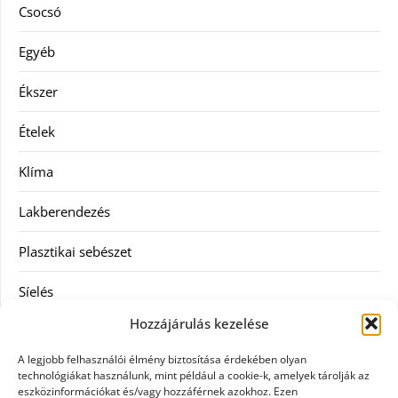
Csocsó
Egyéb
Ékszer
Ételek
Klíma
Lakberendezés
Plasztikai sebészet
Síelés
Hozzájárulás kezelése
Szolgáltatás
A legjobb felhasználói élmény biztosítása érdekében olyan
Táskák
technológiákat használunk, mint például a cookie-k, amelyek tárolják az
eszközinformációkat és/vagy hozzáférnek azokhoz. Ezen