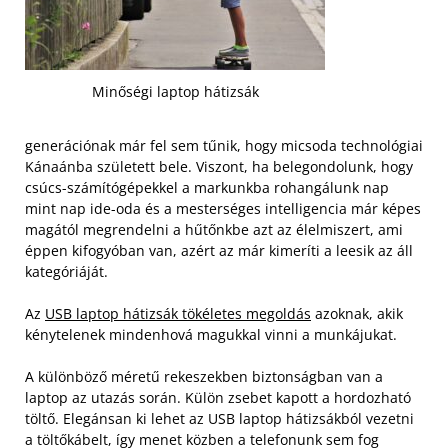
Minőségi laptop hátizsák
generációnak már fel sem tűnik, hogy micsoda technológiai
Kánaánba született bele. Viszont, ha belegondolunk, hogy
csúcs-számítógépekkel a markunkba rohangálunk nap
mint nap ide-oda és a mesterséges intelligencia már képes
magától megrendelni a hűtőnkbe azt az élelmiszert, ami
éppen kifogyóban van, azért az már kimeríti a leesik az áll
kategóriáját.
Az
USB laptop hátizsák tökéletes megoldás
azoknak, akik
kénytelenek mindenhová magukkal vinni a munkájukat.
A különböző méretű rekeszekben biztonságban van a
laptop az utazás során. Külön zsebet kapott a hordozható
töltő. Elegánsan ki lehet az USB laptop hátizsákból vezetni
a töltőkábelt, így menet közben a telefonunk sem fog