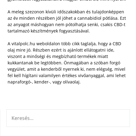
A meleg szezonon kívüli időszakokban és tulajdonképpen
az év minden részében jól jöhet a cannabidiol pótlása. Ezt
az anyagot máshogyan nem pótolhatja senki, csakis CBD-t
tartalmazó készítmények fogyasztásával.
A vitalpolc.hu weboldalon több cikk taglalja, hogy a CBD
olaj mire jó. Részben ezért is ajánlott ellátogatni ide,
viszont a minőségi és megbízható termékek miatt
kukkantanak be legtöbben. Önmagában a szóban forgó
vegyület, amit a kenderből nyernek ki, nem elégség, mivel
fel kell hígítani valamilyen értékes vivőanyaggal, ami lehet
napraforgó-, kender-, vagy olívaolaj.
KERESÉS: