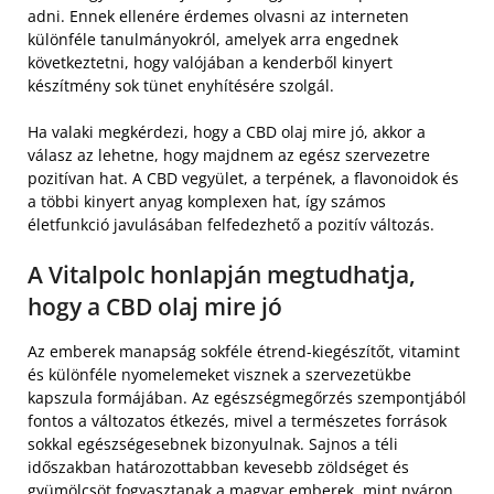
adni. Ennek ellenére érdemes olvasni az interneten
különféle tanulmányokról, amelyek arra engednek
következtetni, hogy valójában a kenderből kinyert
készítmény sok tünet enyhítésére szolgál.
Ha valaki megkérdezi, hogy a CBD olaj mire jó, akkor a
válasz az lehetne, hogy majdnem az egész szervezetre
pozitívan hat. A CBD vegyület, a terpének, a flavonoidok és
a többi kinyert anyag komplexen hat, így számos
életfunkció javulásában felfedezhető a pozitív változás.
A Vitalpolc honlapján megtudhatja,
hogy a CBD olaj mire jó
Az emberek manapság sokféle étrend-kiegészítőt, vitamint
és különféle nyomelemeket visznek a szervezetükbe
kapszula formájában. Az egészségmegőrzés szempontjából
fontos a változatos étkezés, mivel a természetes források
sokkal egészségesebnek bizonyulnak. Sajnos a téli
időszakban határozottabban kevesebb zöldséget és
gyümölcsöt fogyasztanak a magyar emberek, mint nyáron.