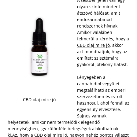
A testben jelen van egy
olyan szinte mindent
átszövő hálózat, amit
endokannabinod
rendszernek hívnak.
Amikor valakiben
felmerül a kérdés, hogy a
CBD olaj mire jó
, akkor
azt mondhatjuk, hogy az
említett szisztémára
gyakorol jótékony hatást.
Lényegében a
cannabidiol vegyület
megtalálható az emberi
szervezetben és ez ott
CBD olaj mire jó
hasznosul, ahol fennál az
egyensúly elvesztése.
Sajnos vannak
helyezetek, amikor nem termelődik elegendő
mennyiségben, így különféle betegségek alakulhatnak
ki.Az, hogy a CBD olaj mire jó, nagyon nehéz pontos választ