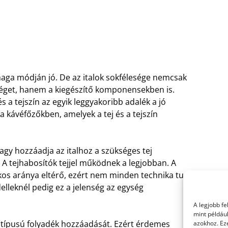
aga módján jó. De az italok sokfélesége nemcsak
bséget, hanem a kiegészítő komponensekben is.
s a tejszín az egyik leggyakoribb adalék a jó
a kávéfőzőkben, amelyek a tej és a tejszín
agy hozzáadja az italhoz a szükséges tej
.
A tejhabosítók tejjel működnek a legjobban. A
ékos aránya eltérő, ezért nem minden technika tudja
lleknél pedig ez a jelenség az egység
A legjobb f
mint példáu
típusú folyadék hozzáadását. Ezért érdemes
azokhoz. Ez