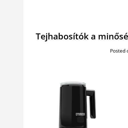
Tejhabosítók a minős
Posted 