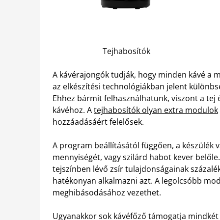
Tejhabosítók
A kávérajongók tudják, hogy minden kávé a m
az elkészítési technológiákban jelent külön
Ehhez bármit felhasználhatunk, viszont a tej é
kávéhoz. A
tejhabosítók olyan extra modulok
hozzáadásáért felelősek.
A program beállításától függően, a készülék v
mennyiségét, vagy szilárd habot kever belőle
tejszínben lévő zsír tulajdonságainak százal
hatékonyan alkalmazni azt. A legolcsóbb mode
meghibásodásához vezethet.
Ugyanakkor sok kávéfőző támogatja mindkét 