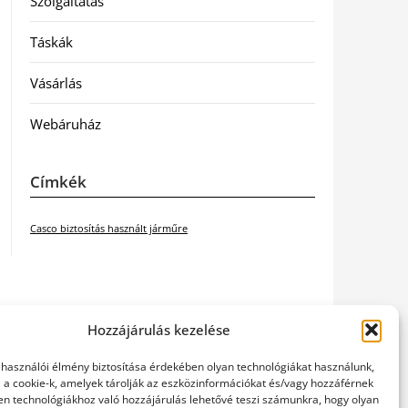
Szolgáltatás
Táskák
Vásárlás
Webáruház
Címkék
Casco biztosítás használt járműre
Hozzájárulás kezelése
elhasználói élmény biztosítása érdekében olyan technológiákat használunk,
l a cookie-k, amelyek tárolják az eszközinformációkat és/vagy hozzáférnek
en technológiákhoz való hozzájárulás lehetővé teszi számunkra, hogy olyan