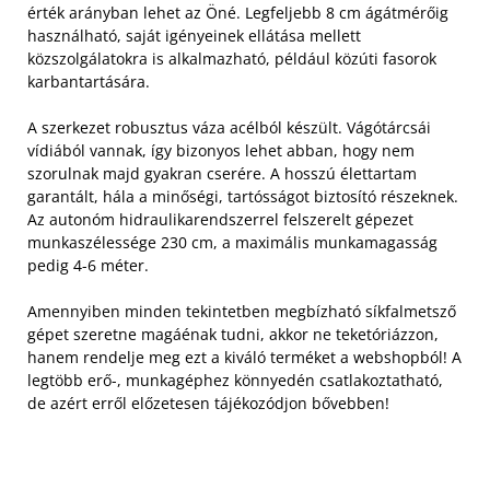
érték arányban lehet az Öné. Legfeljebb 8 cm ágátmérőig
használható, saját igényeinek ellátása mellett
közszolgálatokra is alkalmazható, például közúti fasorok
karbantartására.
A szerkezet robusztus váza acélból készült. Vágótárcsái
vídiából vannak, így bizonyos lehet abban, hogy nem
szorulnak majd gyakran cserére. A hosszú élettartam
garantált, hála a minőségi, tartósságot biztosító részeknek.
Az autonóm hidraulikarendszerrel felszerelt gépezet
munkaszélessége 230 cm, a maximális munkamagasság
pedig 4-6 méter.
Amennyiben minden tekintetben megbízható síkfalmetsző
gépet szeretne magáénak tudni, akkor ne teketóriázzon,
hanem rendelje meg ezt a kiváló terméket a webshopból! A
legtöbb erő-, munkagéphez könnyedén csatlakoztatható,
de azért erről előzetesen tájékozódjon bővebben!