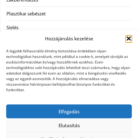
Plasztikai sebészet
Síelés
Hozzájárulás kezelése
Szolgáltatás
A legjobb felhasználói élmény biztosítása érdekében olyan
Táskák
technológiákat használunk, mint például a cookie-k, amelyek tárolják az
eszközinformációkat és/vagy hozzáférnek azokhoz. Ezen
technológiákhoz való hozzájárulás lehetővé teszi számunkra, hogy olyan
Vásárlás
adatokat dolgozzunk fel ezen az oldalon, mint a böngészési viselkedés
vagy az egyedi azonosítók. A hozzájárulás elmaradása vagy
Webáruház
visszavonása hátrányosan befolyásolhat bizonyos funkciókat és
funkciókat.
Címkék
Elfogadás
Casco biztosítás használt járműre
Elutasítás