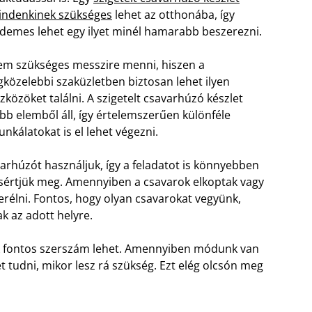
ndenkinek szükséges
lehet az otthonába, így
demes lehet egy ilyet minél hamarabb beszerezni.
m szükséges messzire menni, hiszen a
gközelebbi szaküzletben biztosan lehet ilyen
zközöket találni. A szigetelt csavarhúzó készlet
bb elemből áll, így értelemszerűen különféle
nkálatokat is el lehet végezni.
rhúzót használjuk, így a feladatot is könnyebben
 sértjük meg. Amennyiben a csavarok elkoptak vagy
erélni. Fontos, hogy olyan csavarokat vegyünk,
k az adott helyre.
ek fontos szerszám lehet. Amennyiben módunk van
 tudni, mikor lesz rá szükség. Ezt elég olcsón meg