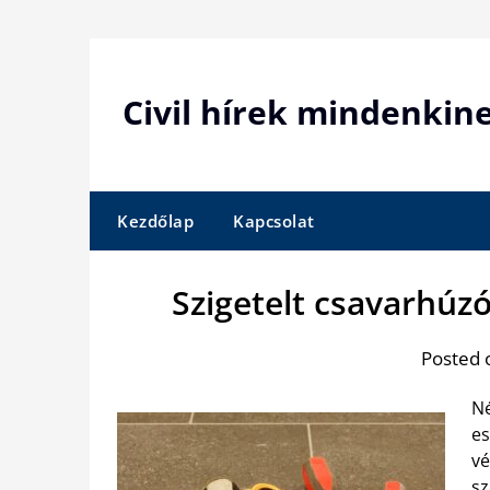
Skip
to
content
Civil hírek mindenkin
Kezdőlap
Kapcsolat
Szigetelt csavarhúz
Posted 
Né
es
vé
sz