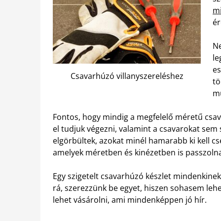
mi
ér
Ne
le
es
Csavarhúzó villanyszereléshez
tö
mu
Fontos, hogy mindig a megfelelő méretű csava
el tudjuk végezni, valamint a csavarokat sem
elgörbültek, azokat minél hamarabb ki kell cs
amelyek méretben és kinézetben is passzolna
Egy szigetelt csavarhúzó készlet mindenkin
rá, szerezzünk be egyet, hiszen sohasem lehet
lehet vásárolni, ami mindenképpen jó hír.