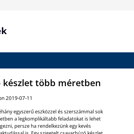
ek
ó készlet több méretben
on 2019-07-11
hány egyszerű eszközzel és szerszámmal sok
etben a legkomplikáltabb feladatokat is lehet
gezni, persze ha rendelkezünk egy kevés
aktudással is. Egy
szigetelt csavarhúzó készlet