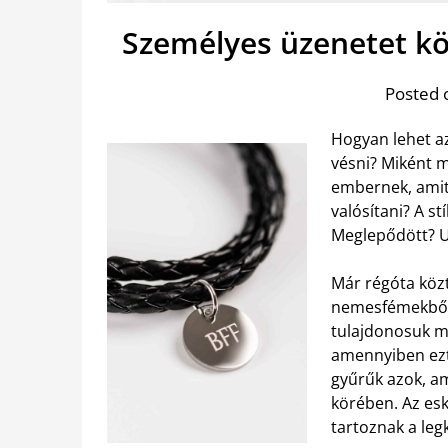
Személyes üzenetet köz
Posted 
Hogyan lehet a
vésni? Miként 
embernek, amit
valósítani? A st
Meglepődött? 
Már régóta köz
nemesfémekből 
tulajdonosuk me
amennyiben ezt 
gyűrűk azok, a
körében. Az esk
tartoznak a leg