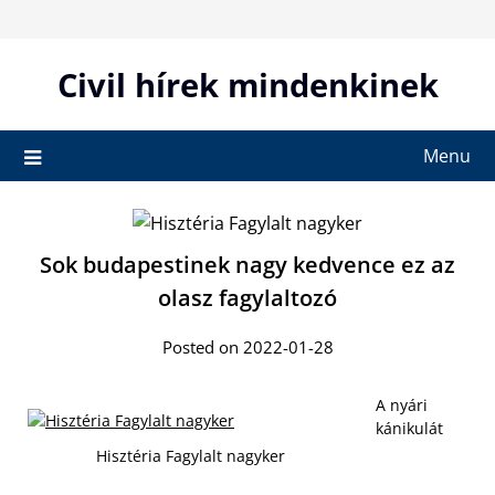
Skip
to
content
Civil hírek mindenkinek
Menu
Sok budapestinek nagy kedvence ez az
olasz fagylaltozó
Posted on 2022-01-28
A nyári
kánikulát
Hisztéria Fagylalt nagyker