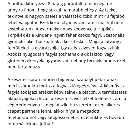
A pultba kihelyezve 8 napig garantált a minőség, de
annyira finom, hogy sokkal hamarabb elfogy. Az ízeket
tekintve is nagyon széles a választék, több mint 40 fajtából
lehet válogatni. Ezek közül olyan is van, amit máshol nem
kóstolhatunk. A gyermekek nagy kedvence a Hupikék
Törpikék és a Kinder Pingvin fehér csokis fagyi. Szezonális
gyümölcsöket használnak a készítéskor. Maga a látvány a
felnőtteket is elvarázsolja, így ők is szívesen fogyasztják.
Azok is nyugodtan fagylaltozhatnak, akik laktóz- vagy
gluténérzékenyek, ugyanis van néhány termék, ami ezeket
nem tartalmazza.
A készítés során minden higiéniai szabályt betartanak,
mert számukra fontos a fogyasztó egészsége. A kézműves
fagylaltok igazi értéket képviselnek a piacon. A természetes
alapanyagokon kívül, a készítő szívét-lelkét beleteszi, ami a
végeredményen is meglátszik. Ha szeretne ezen sikeres
csapat partnere lenni, akkor hívja a megadott
telefonszámot vagy látogasson el az üzemükbe és bővebb
információkhoz juthat!