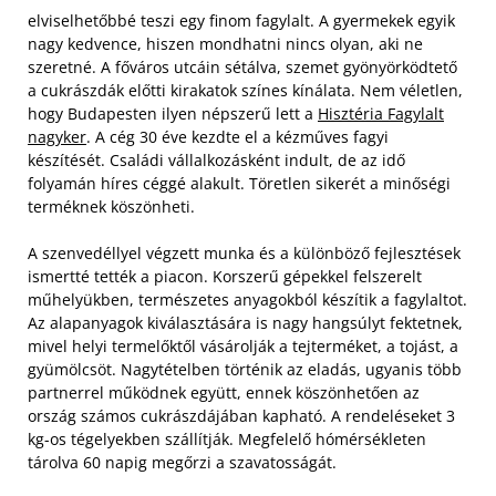
elviselhetőbbé teszi egy finom fagylalt. A gyermekek egyik
nagy kedvence, hiszen mondhatni nincs olyan, aki ne
szeretné. A főváros utcáin sétálva, szemet gyönyörködtető
a cukrászdák előtti kirakatok színes kínálata. Nem véletlen,
hogy Budapesten ilyen népszerű lett a
Hisztéria Fagylalt
nagyker
. A cég 30 éve kezdte el a kézműves fagyi
készítését. Családi vállalkozásként indult, de az idő
folyamán híres céggé alakult. Töretlen sikerét a minőségi
terméknek köszönheti.
A szenvedéllyel végzett munka és a különböző fejlesztések
ismertté tették a piacon. Korszerű gépekkel felszerelt
műhelyükben, természetes anyagokból készítik a fagylaltot.
Az alapanyagok kiválasztására is nagy hangsúlyt fektetnek,
mivel helyi termelőktől vásárolják a tejterméket, a tojást, a
gyümölcsöt. Nagytételben történik az eladás, ugyanis több
partnerrel működnek együtt, ennek köszönhetően az
ország számos cukrászdájában kapható. A rendeléseket 3
kg-os tégelyekben szállítják. Megfelelő hómérsékleten
tárolva 60 napig megőrzi a szavatosságát.