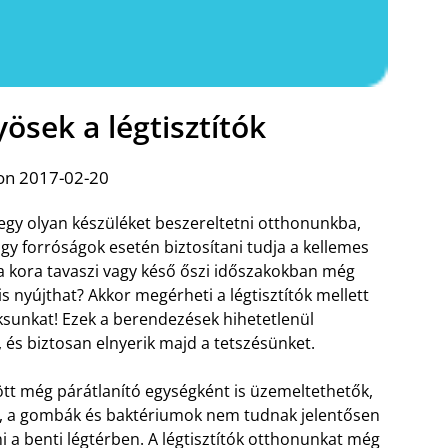
ösek a légtisztítók
on 2017-02-20
egy olyan készüléket beszereltetni otthonunkba,
gy forróságok esetén biztosítani tudja a kellemes
 a kora tavaszi vagy késő őszi időszakokban még
is nyújthat? Akkor megérheti a légtisztítók mellett
ksunkat! Ezek a berendezések hihetetlenül
 és biztosan elnyerik majd a tetszésünket.
tt még párátlanító egységként is üzemeltethetők,
, a gombák és baktériumok nem tudnak jelentősen
 a benti légtérben. A légtisztítók otthonunkat még