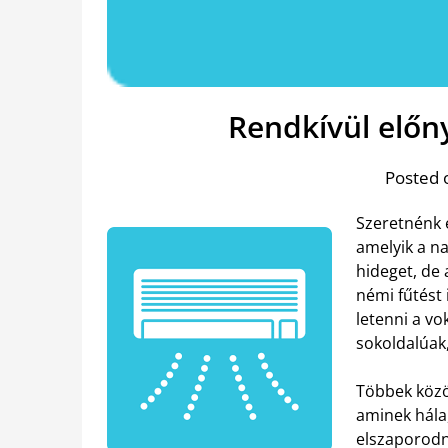
Rendkívül előny
Posted 
Szeretnénk 
amelyik a na
hideget, de
némi fűtést 
letenni a vo
sokoldalúak,
Többek közö
aminek hála
elszaporodni