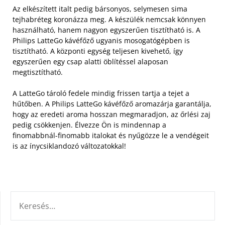
Az elkészített italt pedig bársonyos, selymesen sima
tejhabréteg koronázza meg. A készülék nemcsak könnyen
használható, hanem nagyon egyszerűen tisztítható is.
A
Philips LatteGo kávéfőző ugyanis mosogatógépben is
tisztítható. A központi egység teljesen kivehető, így
egyszerűen egy csap alatti öblítéssel alaposan
megtisztítható.
A LatteGo tároló fedele mindig frissen tartja a tejet a
hűtőben. A Philips LatteGo kávéfőző aromazárja garantálja,
hogy az eredeti aroma hosszan megmaradjon, az őrlési zaj
pedig csökkenjen. Élvezze Ön is mindennap a
finomabbnál-finomabb italokat és nyűgözze le a vendégeit
is az ínycsiklandozó változatokkal!
KERESÉS: