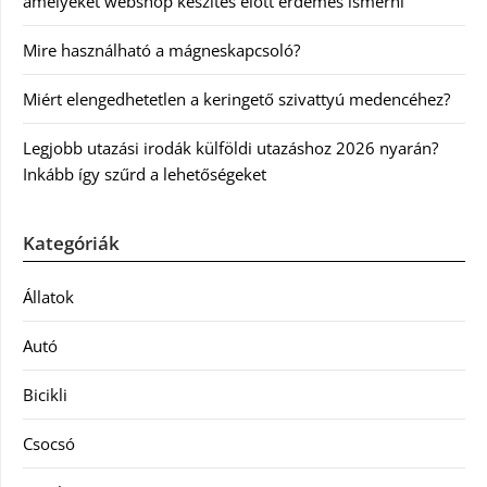
amelyeket webshop készítés előtt érdemes ismerni
Mire használható a mágneskapcsoló?
Miért elengedhetetlen a keringető szivattyú medencéhez?
Legjobb utazási irodák külföldi utazáshoz 2026 nyarán?
Inkább így szűrd a lehetőségeket
Kategóriák
Állatok
Autó
Bicikli
Csocsó