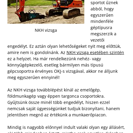
sportot űznek
abból, hogy
egyszerűen
mindenféle
géptípusra
NKH vizsga
megszerzik a
vezetői
engedélyt. Ez aztán olyan lehetőségeket nyit meg előttük,
amire nem is gondolnánk. Az
NKH vizsga esetében szintén
ez a helyzet. Ha már rendelkezünk nehéz- vagy
könnyűgépkezelő, esetleg bármilyen más típusú
gépcsoportra érvényes OKJ-s vizsgával, akkor ne álljunk
meg egyszerűen ennyinél!
Az NKH vizsga továbblépést kínál az emelőgép,
földmunkagép vagy éppen targonca csoportokra.
Gyűjtsünk össze minél több engedélyt, hiszen ezzel
nemcsak saját ügyességünket tudjuk bizonyítani, hanem
jelentősen megnő az értékünk a munkaerőpiacon.
Mindig is nagyobb előnnyel indult valaki olyan egy állásért,