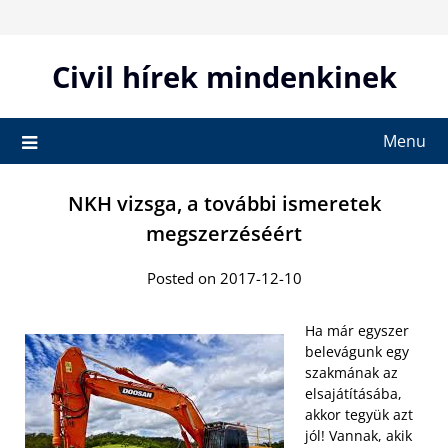
Skip
to
content
Civil hírek mindenkinek
Menu
NKH vizsga, a további ismeretek
megszerzéséért
Posted on 2017-12-10
Ha már egyszer
belevágunk egy
szakmának az
elsajátításába,
akkor tegyük azt
jól! Vannak, akik