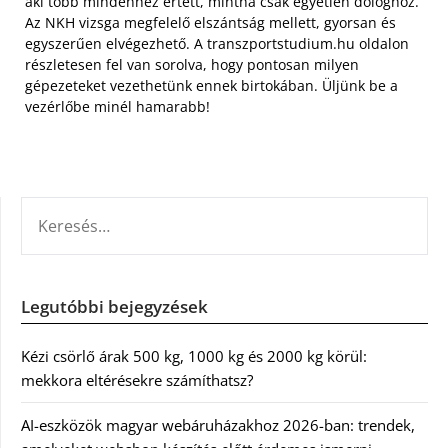
aki több mindenhez értett, mintha csak egyetlen dologhoz.
Az NKH vizsga megfelelő elszántság mellett, gyorsan és
egyszerűen elvégezhető. A transzportstudium.hu oldalon
részletesen fel van sorolva, hogy pontosan milyen
gépezeteket vezethetünk ennek birtokában. Üljünk be a
vezérlőbe minél hamarabb!
KERESÉS:
Legutóbbi bejegyzések
Kézi csörlő árak 500 kg, 1000 kg és 2000 kg körül:
mekkora eltérésekre számíthatsz?
AI-eszközök magyar webáruházakhoz 2026-ban: trendek,