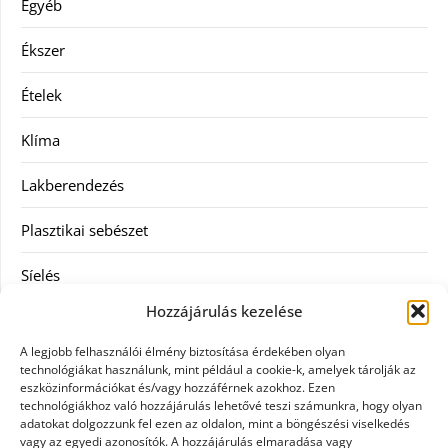
Egyéb
Ékszer
Ételek
Klíma
Lakberendezés
Plasztikai sebészet
Síelés
Hozzájárulás kezelése
Szolgáltatás
A legjobb felhasználói élmény biztosítása érdekében olyan
Táskák
technológiákat használunk, mint például a cookie-k, amelyek tárolják az
eszközinformációkat és/vagy hozzáférnek azokhoz. Ezen
technológiákhoz való hozzájárulás lehetővé teszi számunkra, hogy olyan
Vásárlás
adatokat dolgozzunk fel ezen az oldalon, mint a böngészési viselkedés
vagy az egyedi azonosítók. A hozzájárulás elmaradása vagy