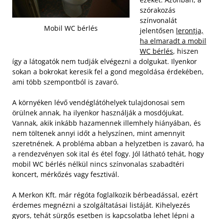
szórakozás
színvonalát
Mobil WC bérlés
jelentősen
lerontja,
ha elmaradt a mobil
WC bérlés
, hiszen
így a látogatók nem tudják elvégezni a dolgukat. Ilyenkor
sokan a bokrokat keresik fel a gond megoldása érdekében,
ami több szempontból is zavaró.
A környéken lévő vendéglátóhelyek tulajdonosai sem
örülnek annak, ha ilyenkor használják a mosdójukat.
Vannak, akik inkább hazamennek illemhely hiányában, és
nem töltenek annyi időt a helyszínen, mint amennyit
szeretnének. A probléma abban a helyzetben is zavaró, ha
a rendezvényen sok ital és étel fogy. Jól látható tehát, hogy
mobil WC bérlés nélkül nincs színvonalas szabadtéri
koncert, mérkőzés vagy fesztivál.
A Merkon Kft. már régóta foglalkozik bérbeadással, ezért
érdemes megnézni a szolgáltatásai listáját. Kihelyezés
gyors, tehát sürgős esetben is kapcsolatba lehet lépni a