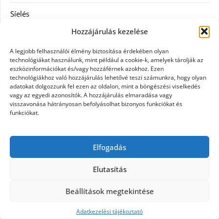
Síelés
Hozzájárulás kezelése
Szolgáltatás
A legjobb felhasználói élmény biztosítása érdekében olyan
Táskák
technológiákat használunk, mint például a cookie-k, amelyek tárolják az
eszközinformációkat és/vagy hozzáférnek azokhoz. Ezen
technológiákhoz való hozzájárulás lehetővé teszi számunkra, hogy olyan
Vásárlás
adatokat dolgozzunk fel ezen az oldalon, mint a böngészési viselkedés
vagy az egyedi azonosítók. A hozzájárulás elmaradása vagy
Webáruház
visszavonása hátrányosan befolyásolhat bizonyos funkciókat és
funkciókat.
Címkék
Elfogadás
Casco biztosítás használt járműre
Elutasítás
Beállítások megtekintése
©2026 Civil hírek mindenkinek
| Design:
Newspaperly WordPress Theme
Adatkezelési tájékoztató