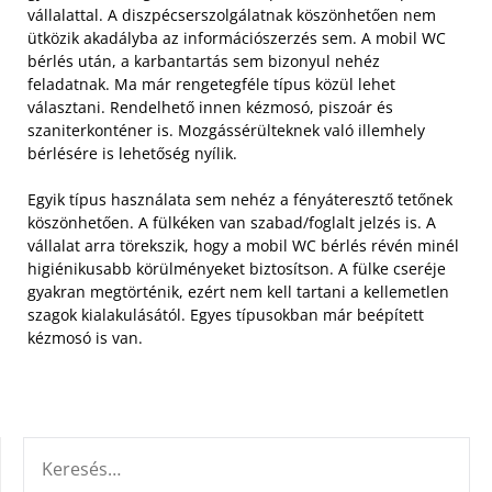
vállalattal. A diszpécserszolgálatnak köszönhetően nem
ütközik akadályba az információszerzés sem. A mobil WC
bérlés után, a karbantartás sem bizonyul nehéz
feladatnak. Ma már rengetegféle típus közül lehet
választani. Rendelhető innen kézmosó, piszoár és
szaniterkonténer is. Mozgássérülteknek való illemhely
bérlésére is lehetőség nyílik.
Egyik típus használata sem nehéz a fényáteresztő tetőnek
köszönhetően. A fülkéken van szabad/foglalt jelzés is. A
vállalat arra törekszik, hogy a mobil WC bérlés révén minél
higiénikusabb körülményeket biztosítson. A fülke cseréje
gyakran megtörténik, ezért nem kell tartani a kellemetlen
szagok kialakulásától. Egyes típusokban már beépített
kézmosó is van.
KERESÉS: