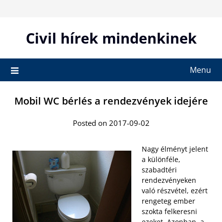
Skip
to
content
Civil hírek mindenkinek
Menu
Mobil WC bérlés a rendezvények idejére
Posted on 2017-09-02
Nagy élményt jelent
a különféle,
szabadtéri
rendezvényeken
való részvétel, ezért
rengeteg ember
szokta felkeresni
ezeket. Azonban, a