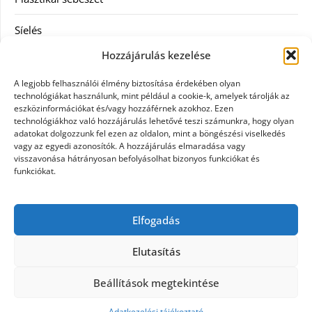
Síelés
Hozzájárulás kezelése
Szolgáltatás
A legjobb felhasználói élmény biztosítása érdekében olyan
Táskák
technológiákat használunk, mint például a cookie-k, amelyek tárolják az
eszközinformációkat és/vagy hozzáférnek azokhoz. Ezen
technológiákhoz való hozzájárulás lehetővé teszi számunkra, hogy olyan
Vásárlás
adatokat dolgozzunk fel ezen az oldalon, mint a böngészési viselkedés
vagy az egyedi azonosítók. A hozzájárulás elmaradása vagy
Webáruház
visszavonása hátrányosan befolyásolhat bizonyos funkciókat és
funkciókat.
Címkék
Elfogadás
Casco biztosítás használt járműre
Elutasítás
Beállítások megtekintése
©2026 Civil hírek mindenkinek
| Design:
Newspaperly WordPress Theme
Adatkezelési tájékoztató