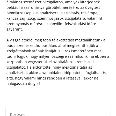
általános szemészeti vizsgálaton, amelyek kiterjednek
például a szaruhártya-görbület mérésére, az üvegtest
biomikroszkopikus analízisére, a színlátás, réslámpa,
kancsalsági szög, szemmozgások vizsgálatára, valamint
szemnyomás mérésre, könnyfilm-felszakadási időre
egyaránt.
A vizsgálatokról még több tájékoztatást megtalálhatunk a
budaiszemeszet.hu portálon, ahol megtekinthetjük a
szolgáltatások árának listáját is. Ezek ismeretében már
tudni fogjuk, hogy milyen összegre számítsunk, ha ebben a
központban végeztetjük el az általános szemészeti
vizsgálatot. Ha eldöntötte, hogy megcsináltatja az
analíziseket, akkor a weboldalon időpontot is foglalhat. Ha
érzi, hogy valami nincs rendben a látásával, akkor ne
halogassa a dolgot!
KERESÉS: