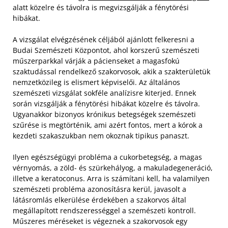
alatt közelre és távolra is megvizsgálják a fénytörési
hibákat.
A vizsgálat elvégzésének céljából ajánlott felkeresni a
Budai Szemészeti Központot, ahol korszerű szemészeti
műszerparkkal várják a pácienseket a magasfokú
szaktudással rendelkező szakorvosok, akik a szakterületük
nemzetközileg is elismert képviselői. Az általános
szemészeti vizsgálat sokféle analízisre kiterjed. Ennek
során vizsgálják a fénytörési hibákat közelre és távolra.
Ugyanakkor bizonyos krónikus betegségek szemészeti
szűrése is megtörténik, ami azért fontos, mert a kórok a
kezdeti szakaszukban nem okoznak tipikus panaszt.
Ilyen egészségügyi probléma a cukorbetegség, a magas
vérnyomás, a zöld- és szürkehályog, a makuladegeneráció,
illetve a keratoconus. Arra is számítani kell, ha valamilyen
szemészeti probléma azonosításra kerül, javasolt a
látásromlás elkerülése érdekében a szakorvos által
megállapított rendszerességgel a szemészeti kontroll.
Műszeres méréseket is végeznek a szakorvosok egy