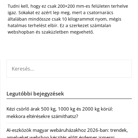
Tudni kell, hogy ez csak 200×200 mm-es felületen terhelve
igaz. Sokakat ez azért lep meg, mert a csatornarács
általában mindössze csak 10 kilogrammot nyom, mégis
hatalmas terhelést elbír. Ez a szerkezet számtalan
webshopban és szaküzletben megvehető.
KERESÉS:
Legutóbbi bejegyzések
Kézi csörlő árak 500 kg, 1000 kg és 2000 kg körül:
mekkora eltérésekre számíthatsz?
AI-eszközök magyar webáruházakhoz 2026-ban: trendek,
amelyeket webshop készítés előtt érdemes ismerni