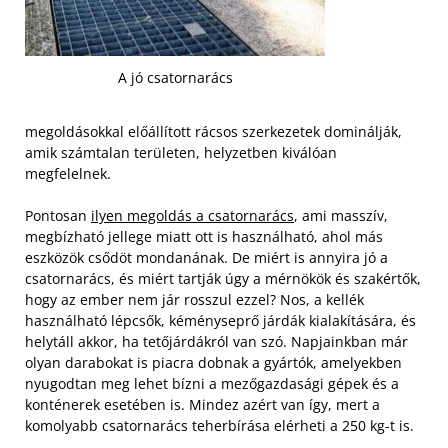
A jó csatornarács
megoldásokkal előállított rácsos szerkezetek dominálják,
amik számtalan területen, helyzetben kiválóan
megfelelnek.
Pontosan
ilyen megoldás a csatornarács
, ami masszív,
megbízható jellege miatt ott is használható, ahol más
eszközök csődöt mondanának. De miért is annyira jó a
csatornarács, és miért tartják úgy a mérnökök és szakértők,
hogy az ember nem jár rosszul ezzel? Nos, a kellék
használható lépcsők, kéményseprő járdák kialakítására, és
helytáll akkor, ha tetőjárdákról van szó.
Napjainkban már
olyan darabokat is piacra dobnak a gyártók, amelyekben
nyugodtan meg lehet bízni a mezőgazdasági gépek és a
konténerek esetében is. Mindez azért van így, mert a
komolyabb csatornarács teherbírása elérheti a 250 kg-t is.