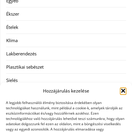
Egyéb
Ékszer
Ételek
Klíma
Lakberendezés
Plasztikai sebészet
Síelés
Hozzájárulás kezelése
Szolgáltatás
A legjobb felhasználói élmény biztosítása érdekében olyan
Táskák
technológiákat használunk, mint például a cookie-k, amelyek tárolják az
eszközinformációkat és/vagy hozzáférnek azokhoz. Ezen
technológiákhoz való hozzájárulás lehetővé teszi számunkra, hogy olyan
Vásárlás
adatokat dolgozzunk fel ezen az oldalon, mint a böngészési viselkedés
vagy az egyedi azonosítók. A hozzájárulás elmaradása vagy