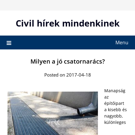
Skip
to
content
Civil hírek mindenkinek
Menu
Milyen a jó csatornarács?
Posted on 2017-04-18
Manapság
az
építőipart
a kisebb és
nagyobb,
különleges