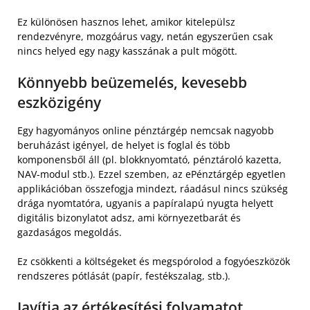
Ez különösen hasznos lehet, amikor kitelepülsz
rendezvényre, mozgóárus vagy, netán egyszerűen csak
nincs helyed egy nagy kasszának a pult mögött.
Könnyebb beüzemelés, kevesebb
eszközigény
Egy hagyományos online pénztárgép nemcsak nagyobb
beruházást igényel, de helyet is foglal és több
komponensből áll (pl. blokknyomtató, pénztároló kazetta,
NAV-modul stb.). Ezzel szemben, az ePénztárgép egyetlen
applikációban összefogja mindezt, ráadásul nincs szükség
drága nyomtatóra, ugyanis a papíralapú nyugta helyett
digitális bizonylatot adsz, ami környezetbarát és
gazdaságos megoldás.
Ez csökkenti a költségeket és megspórolod a fogyóeszközök
rendszeres pótlását (papír, festékszalag, stb.).
Javítja az értékesítési folyamatot