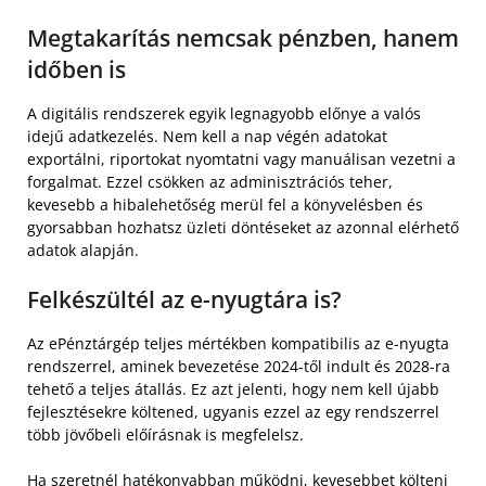
Megtakarítás nemcsak pénzben, hanem
időben is
A digitális rendszerek egyik legnagyobb előnye a valós
idejű adatkezelés. Nem kell a nap végén adatokat
exportálni, riportokat nyomtatni vagy manuálisan vezetni a
forgalmat. Ezzel csökken az adminisztrációs teher,
kevesebb a hibalehetőség merül fel a könyvelésben és
gyorsabban hozhatsz üzleti döntéseket az azonnal elérhető
adatok alapján.
Felkészültél az e-nyugtára is?
Az ePénztárgép teljes mértékben kompatibilis az e-nyugta
rendszerrel, aminek bevezetése 2024-től indult és 2028-ra
tehető a teljes átallás. Ez azt jelenti, hogy nem kell újabb
fejlesztésekre költened, ugyanis ezzel az egy rendszerrel
több jövőbeli előírásnak is megfelelsz.
Ha szeretnél hatékonyabban működni, kevesebbet költeni