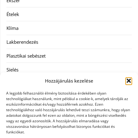
Ékszer
Ételek
Klíma
Lakberendezés
Plasztikai sebészet
Síelés
Hozzájárulás kezelése
Szolgáltatás
A legjobb felhasználói élmény biztosítása érdekében olyan
Táskák
technológiákat használunk, mint például a cookie-k, amelyek tárolják az
eszközinformációkat és/vagy hozzáférnek azokhoz. Ezen
technológiákhoz való hozzájárulás lehetővé teszi számunkra, hogy olyan
Vásárlás
adatokat dolgozzunk fel ezen az oldalon, mint a böngészési viselkedés
vagy az egyedi azonosítók. A hozzájárulás elmaradása vagy
Webáruház
visszavonása hátrányosan befolyásolhat bizonyos funkciókat és
funkciókat.