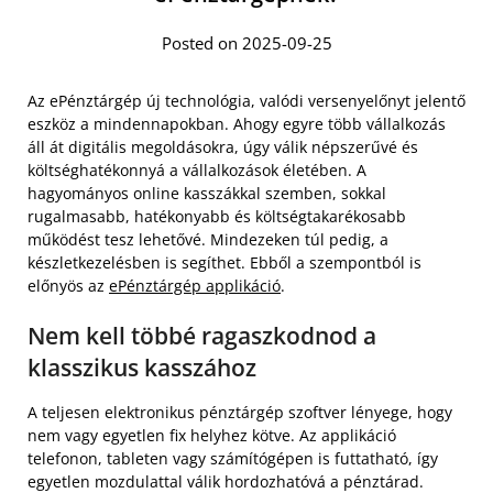
Posted on 2025-09-25
Az ePénztárgép új technológia, valódi versenyelőnyt jelentő
eszköz a mindennapokban. Ahogy egyre több vállalkozás
áll át digitális megoldásokra, úgy válik népszerűvé és
költséghatékonnyá a vállalkozások életében. A
hagyományos online kasszákkal szemben, sokkal
rugalmasabb, hatékonyabb és költségtakarékosabb
működést tesz lehetővé. Mindezeken túl pedig, a
készletkezelésben is segíthet. Ebből a szempontból is
előnyös az
ePénztárgép applikáció
.
Nem kell többé ragaszkodnod a
klasszikus kasszához
A teljesen elektronikus pénztárgép szoftver lényege, hogy
nem vagy egyetlen fix helyhez kötve. Az applikáció
telefonon, tableten vagy számítógépen is futtatható, így
egyetlen mozdulattal válik hordozhatóvá a pénztárad.