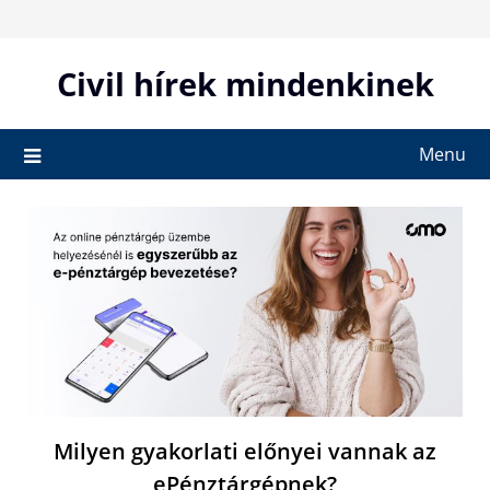
Skip
to
content
Civil hírek mindenkinek
Menu
Milyen gyakorlati előnyei vannak az
ePénztárgépnek?