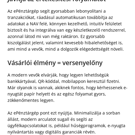
Az ePénztárgép segít gyorsabban lebonyolítani a
tranzakciókat, ráadásul automatikusan továbbítja az
adatokat a NAV felé, könnyen kezelhető, intuitív felületet
biztosít és ha integrálva van egy készletkezelő rendszerrel,
azonnal látod mi van még raktáron. Ez gyorsabb
kiszolgálást jelent, valamint kevesebb hibalehetőséget is,
ami mind a vevők, mind a dolgozók elégedettségét növeli.
Vásárlói élmény = versenyelőny
A modern vevők elvárják, hogy legyen lehetőségük
bankkártyával, QR-kóddal, mobilappon keresztül fizetni.
Már olyanok is vannak, akiknek fontos, hogy kérhessenek e-
nyugtát papír helyett és az egész folyamat gyors,
zökkenőmentes legyen.
Az ePénztárgép pont ezt nyújtja. Minimalizálja a sorban
állást, modern arculatot sugall és segíti az
ügyfélkapcsolatokat is, például hűségprogramok, e-nyugta
nyilvántartás vagy digitális garanciák révén.