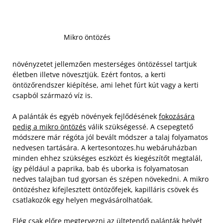
Mikro öntözés
növényzetet jellemzően mesterséges öntözéssel tartjuk
életben illetve növesztjük. Ezért fontos, a kerti
öntözőrendszer kiépítése, ami lehet fúrt kút vagy a kerti
csapból származó víz is.
A palánták és egyéb növények fejlődésének
fokozására
pedig a mikro öntözés
válik szükségessé. A csepegtető
módszere már régóta jól bevált módszer a talaj folyamatos
nedvesen tartására. A kertesontozes.hu webáruházban
minden ehhez szükséges eszközt és kiegészítőt megtalál,
így például a paprika, bab és uborka is folyamatosan
nedves talajban tud gyorsan és szépen növekedni.
A mikro
öntözéshez kifejlesztett öntözőfejek, kapilláris csövek és
csatlakozók egy helyen megvásárolhatóak.
Elég csak előre megtervezni az ültetendő palánták helyét