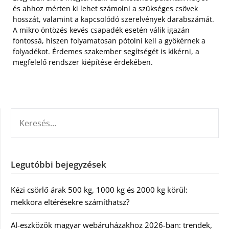
és ahhoz mérten ki lehet számolni a szükséges csövek
hosszát, valamint a kapcsolódó szerelvények darabszámát.
A mikro öntözés kevés csapadék esetén válik igazán
fontossá, hiszen folyamatosan pótolni kell a gyökérnek a
folyadékot. Érdemes szakember segítségét is kikérni, a
megfelelő rendszer kiépítése érdekében.
KERESÉS:
Legutóbbi bejegyzések
Kézi csörlő árak 500 kg, 1000 kg és 2000 kg körül:
mekkora eltérésekre számíthatsz?
AI-eszközök magyar webáruházakhoz 2026-ban: trendek,