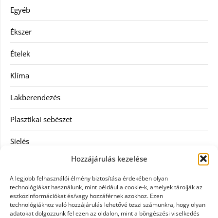
Egyéb
Ékszer
Ételek
Klíma
Lakberendezés
Plasztikai sebészet
Síelés
Hozzájárulás kezelése
Szolgáltatás
A legjobb felhasználói élmény biztosítása érdekében olyan
Táskák
technológiákat használunk, mint például a cookie-k, amelyek tárolják az
eszközinformációkat és/vagy hozzáférnek azokhoz. Ezen
technológiákhoz való hozzájárulás lehetővé teszi számunkra, hogy olyan
Vásárlás
adatokat dolgozzunk fel ezen az oldalon, mint a böngészési viselkedés