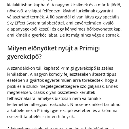
kialakításban kapható. A nagyon kicsiknek és a már fejlődő,
növekvő, a világot felfedezni kívánó lurkóknak egyaránt
választható termék. A fiú szandál el van látva egy speciális
Sky Effect System talpbetéttel, ami egyértelműen kiváló
alapanyagokból készül és egy kényelmes bőrbevonatot kap,
ami kíméli a gyerkőc lábát. De itt még nincs vége a sornak.
Milyen előnyöket nyújt a Primigi
gyerekcipő?
A szandálokon túl, kapható
Primigi gyerekcipő is széles
kínálatban
. A nagyon komoly fejlesztéseken átesett típus
esetében a gyártók egyértelműen arra törekedtek, hogy a
picik és a szülők megelégedettségére szolgáljanak. Ennek
megfelelően, csakis olyan összetevők kerültek
felhasználásra, amelyek biztosan nem váltanak ki
kellemetlen allergiás reakciókat. Nincsenek nikkel tartalmú
alkotóelemek a Primigi gyerekcipő esetében és a krómmal
cserzett talpbélés szintén hiányzik.
A kényelmes viseletet a puha, rugalmas talpfelépítés, a