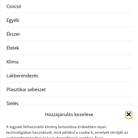
Csocsó
Egyéb
Ékszer
Ételek
Klíma
Lakberendezés
Plasztikai sebészet
Síelés
Hozzájárulás kezelése
Szolgáltatás
A legjobb felhasználói élmény biztosítása érdekében olyan
Táskák
technológiákat használunk, mint például a cookie-k, amelyek tárolják az
eszközinformációkat és/vagy hozzáférnek azokhoz. Ezen