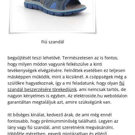
Fiú szandál
begyűjtését teszi lehetővé. Természetesen az is fontos,
hogy milyen módon vagyunk felkészülve a kinti
tevékenységek elvégzésére. Felnőttek esetében ez teljesen
másképpen működik, mint a kicsiknél. A csöppségek még a
szülőkre hagyatkoznak, így a mi feladatunk, hogy olyan
fiú
szandál beszerzésére törekedjünk
, ami nemcsak tartós, de
nagyon kényelmes is egyben. Az elektroside.hu weboldalon
garantáltan megtaláljuk azt, amire szükségünk van.
Itt bőséges kínálat, kedvező árak, de ami még ennél
fontosabb, hogy prémiumminőség található. Legyen az
lány vagy fiú szandál, amit szeretnénk megvásárolni,
többféle méretben, egyedi mintázatban és eltérő