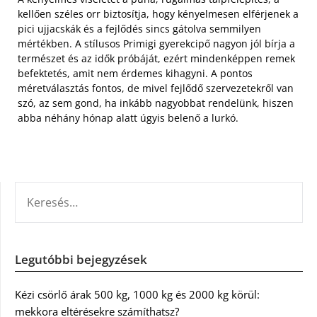
kellően széles orr biztosítja, hogy kényelmesen elférjenek a
pici ujjacskák és a fejlődés sincs gátolva semmilyen
mértékben. A stílusos Primigi gyerekcipő nagyon jól bírja a
természet és az idők próbáját, ezért mindenképpen remek
befektetés, amit nem érdemes kihagyni. A pontos
méretválasztás fontos, de mivel fejlődő szervezetekről van
szó, az sem gond, ha inkább nagyobbat rendelünk, hiszen
abba néhány hónap alatt úgyis belenő a lurkó.
KERESÉS:
Legutóbbi bejegyzések
Kézi csörlő árak 500 kg, 1000 kg és 2000 kg körül:
mekkora eltérésekre számíthatsz?