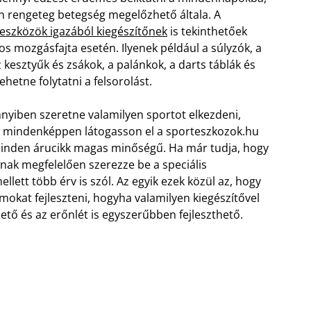
n rengeteg betegség megelőzhető általa. A
eszközök igazából kiegészítőnek
is tekinthetőek
s mozgásfajta esetén. Ilyenek például a súlyzók, a
 kesztyűk és zsákok, a palánkok, a darts táblák és
ehetne folytatni a felsorolást.
yiben szeretne valamilyen sportot elkezdeni,
 mindenképpen látogasson el a sporteszkozok.hu
minden árucikk magas minőségű. Ha már tudja, hogy
nnak megfelelően szerezze be a speciális
lett több érv is szól. Az egyik ezek közül az, hogy
okat fejleszteni, hogyha valamilyen kiegészítővel
ető és az erőnlét is egyszerűbben fejleszthető.