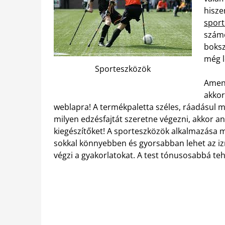
hisze
sport
számo
boksz
még l
Sporteszközök
Amenn
akkor
weblapra! A termékpaletta széles, ráadásul 
milyen edzésfajtát szeretne végezni, akkor a
kiegészítőket! A sporteszközök alkalmazása mel
sokkal könnyebben és gyorsabban lehet az izm
végzi a gyakorlatokat. A test tónusosabbá teh