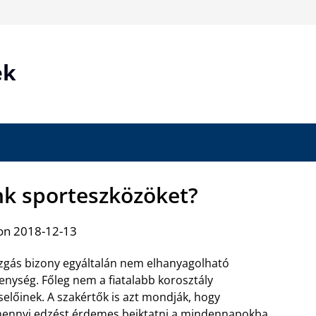
ek
nk sporteszközöket?
on 2018-12-13
gás bizony egyáltalán nem elhanyagolható
enység. Főleg nem a fiatalabb korosztály
selőinek. A szakértők is azt mondják, hogy
ennyi edzést érdemes beiktatni a mindennapokba,