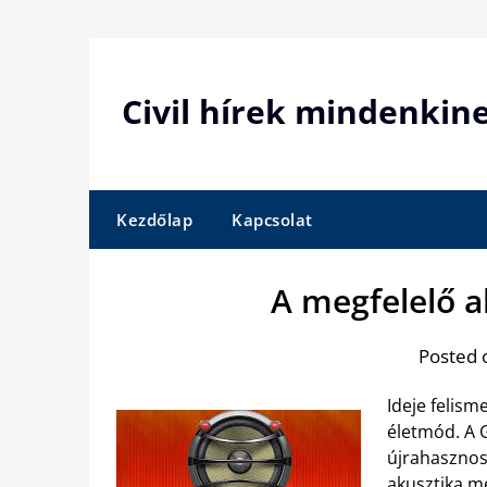
Skip
to
content
Civil hírek mindenkin
Kezdőlap
Kapcsolat
A megfelelő a
Posted 
Ideje felis
életmód. A 
újrahasznos
akusztika m