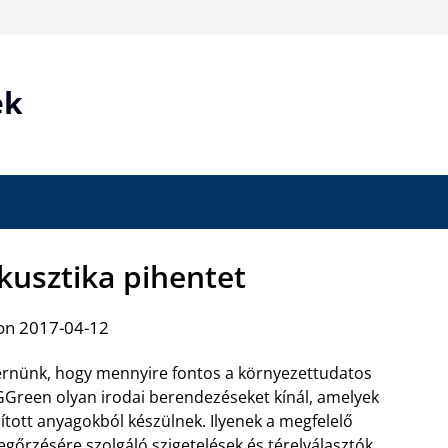
ek
kusztika pihentet
on 2017-04-12
mernünk, hogy mennyire fontos a környezettudatos
GGreen olyan irodai berendezéseket kínál, amelyek
ított anyagokból készülnek. Ilyenek a megfelelő
egőrzésére szolgáló
szigetelések és térelválasztók