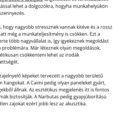
atással lehet a dolgozókra, hogyha munkahelyükön
szennyezés.
ti, hogy nagyobb stressznek vannak kitéve és a rossz
att még a munkateljesítmény is csökken. Ezt a
erte több nagyvállalat is, így igyekeznek megoldást
e a problémára. Már léteznek olyan megoldások,
étikusan csökkenteni lehet az irodák
ettségét.
zajelnyelő képeket tervezett a nagyobb területű
len hangokat. A Caimi pedig olyan paneleket gyárt,
ből állnak. Az esztétikus megjelenés itt is fontos
mák biztosítják. A Narbutas pedig gyapjúborítású
tlen zajokat ezért jobb lesz az akusztika.