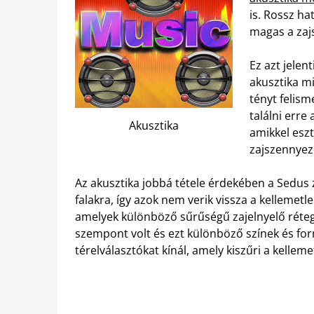
is. Rossz h
magas a zaj
Ez azt jelen
akusztika mi
tényt felism
találni err
Akusztika
amikkel eszt
zajszennyez
Az akusztika jobbá tétele érdekében a Sedus 
falakra, így azok nem verik vissza a kellemet
amelyek különböző sűrűségű zajelnyelő rétegek
szempont volt és ezt különböző színek és for
térelválasztókat kínál, amely kiszűri a kelleme