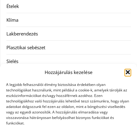
Ételek
Klíma
Lakberendezés
Plasztikai sebészet
Síelés
Hozzájárulás kezelése
Szolgáltatás
A legjobb felhasználói élmény biztosítása érdekében olyan
Táskák
technológiákat használunk, mint például a cookie-k, amelyek tárolják az
eszközinformációkat és/vagy hozzáférnek azokhoz. Ezen
technológiákhoz való hozzájárulás lehetővé teszi számunkra, hogy olyan
Vásárlás
adatokat dolgozzunk fel ezen az oldalon, mint a böngészési viselkedés
vagy az egyedi azonosítók. A hozzájárulás elmaradása vagy
Webáruház
visszavonása hátrányosan befolyásolhat bizonyos funkciókat és
funkciókat.
Címkék