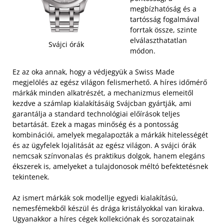
megbízhatóság és a
tartósság fogalmával
forrtak össze, szinte
elválaszthatatlan
Svájci órák
módon.
Ez az oka annak, hogy a védjegyük a Swiss Made
megjelölés az egész világon felismerhető. A híres időmérő
márkák minden alkatrészét, a mechanizmus elemeitől
kezdve a számlap kialakításáig Svájcban gyártják, ami
garantálja a standard technológiai előírások teljes
betartását.
Ezek a magas minőség és a pontosság
kombinációi, amelyek megalapozták a márkák hitelességét
és az ügyfelek lojalitását az egész világon. A svájci órák
nemcsak színvonalas és praktikus dolgok, hanem elegáns
ékszerek is, amelyeket a tulajdonosok méltó befektetésnek
tekintenek.
Az ismert márkák sok modellje egyedi kialakítású,
nemesfémekből készül és drága kristályokkal van kirakva.
Ugyanakkor a híres cégek kollekciónak és sorozatainak