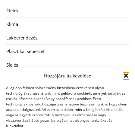
Ételek
Klíma
Lakberendezés
Plasztikai sebészet
Síelés
Hozzájárulás kezelése
Szolgáltatás
A legjobb felhasználói élmény biztosítása érdekében olyan
Táskák
technológiákat használunk, mint például a cookie-k, amelyek tárolják az
eszközinformációkat és/vagy hozzáférnek azokhoz. Ezen
technológiákhoz való hozzájárulás lehetővé teszi számunkra, hogy olyan
Vásárlás
adatokat dolgozzunk fel ezen az oldalon, mint a böngészési viselkedés
vagy az egyedi azonosítók. A hozzájárulás elmaradása vagy
Webáruház
visszavonása hátrányosan befolyásolhat bizonyos funkciókat és
funkciókat.