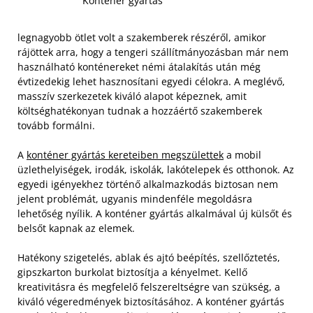
Konténer gyártás
legnagyobb ötlet volt a szakemberek részéről, amikor
rájöttek arra, hogy a tengeri szállítmányozásban már nem
használható konténereket némi átalakítás után még
évtizedekig lehet hasznosítani egyedi célokra. A meglévő,
masszív szerkezetek kiváló alapot képeznek, amit
költséghatékonyan tudnak a hozzáértő szakemberek
tovább formálni.
A
konténer gyártás kereteiben megszülettek
a mobil
üzlethelyiségek, irodák, iskolák, lakótelepek és otthonok. Az
egyedi igényekhez történő alkalmazkodás biztosan nem
jelent problémát, ugyanis mindenféle megoldásra
lehetőség nyílik. A konténer gyártás alkalmával új külsőt és
belsőt kapnak az elemek.
Hatékony szigetelés, ablak és ajtó beépítés, szellőztetés,
gipszkarton burkolat biztosítja a kényelmet. Kellő
kreativitásra és megfelelő felszereltségre van szükség, a
kiváló végeredmények biztosításához. A konténer gyártás