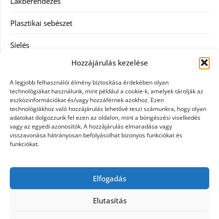
Lakberendezés
Plasztikai sebészet
Síelés
Hozzájárulás kezelése
Szolgáltatás
A legjobb felhasználói élmény biztosítása érdekében olyan
Táskák
technológiákat használunk, mint például a cookie-k, amelyek tárolják az
eszközinformációkat és/vagy hozzáférnek azokhoz. Ezen
technológiákhoz való hozzájárulás lehetővé teszi számunkra, hogy olyan
Vásárlás
adatokat dolgozzunk fel ezen az oldalon, mint a böngészési viselkedés
vagy az egyedi azonosítók. A hozzájárulás elmaradása vagy
Webáruház
visszavonása hátrányosan befolyásolhat bizonyos funkciókat és
funkciókat.
Címkék
Elfogadás
Casco biztosítás használt járműre
Elutasítás