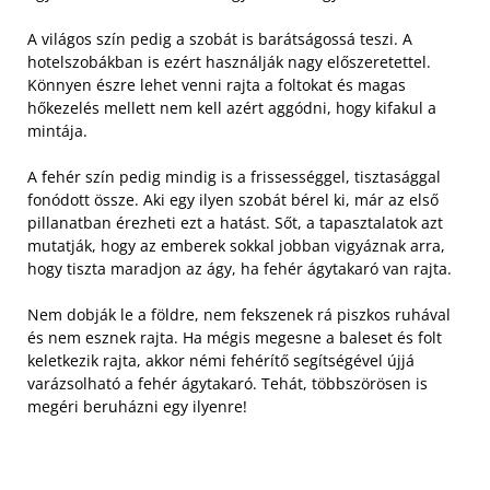
A világos szín pedig a szobát is barátságossá teszi. A
hotelszobákban is ezért használják nagy előszeretettel.
Könnyen észre lehet venni rajta a foltokat és magas
hőkezelés mellett nem kell azért aggódni, hogy kifakul a
mintája.
A fehér szín pedig mindig is a frissességgel, tisztasággal
fonódott össze. Aki egy ilyen szobát bérel ki, már az első
pillanatban érezheti ezt a hatást. Sőt, a tapasztalatok azt
mutatják, hogy az emberek sokkal jobban vigyáznak arra,
hogy tiszta maradjon az ágy, ha fehér ágytakaró van rajta.
Nem dobják le a földre, nem fekszenek rá piszkos ruhával
és nem esznek rajta. Ha mégis megesne a baleset és folt
keletkezik rajta, akkor némi fehérítő segítségével újjá
varázsolható a fehér ágytakaró. Tehát, többszörösen is
megéri beruházni egy ilyenre!