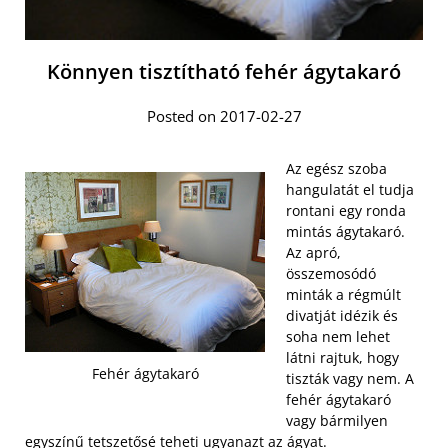
Könnyen tisztítható fehér ágytakaró
Posted on 2017-02-27
Az egész szoba
hangulatát el tudja
rontani egy ronda
mintás ágytakaró.
Az apró,
összemosódó
minták a régmúlt
divatját idézik és
soha nem lehet
látni rajtuk, hogy
Fehér ágytakaró
tiszták vagy nem. A
fehér ágytakaró
vagy bármilyen
egyszínű tetszetősé teheti ugyanazt az ágyat.