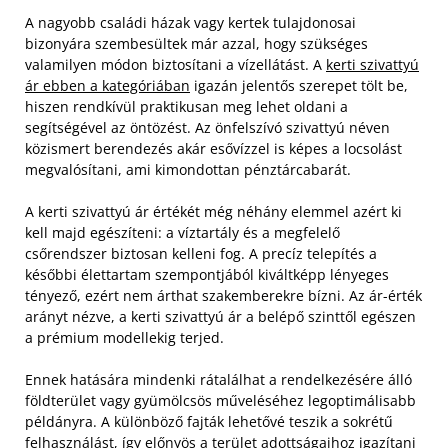
A nagyobb családi házak vagy kertek tulajdonosai
bizonyára szembesültek már azzal, hogy szükséges
valamilyen módon biztosítani a vízellátást. A
kerti szivattyú
ár ebben a kategóriában
igazán jelentős szerepet tölt be,
hiszen rendkívül praktikusan meg lehet oldani a
segítségével az öntözést. Az önfelszívó szivattyú néven
közismert berendezés akár esővízzel is képes a locsolást
megvalósítani, ami kimondottan pénztárcabarát.
A kerti szivattyú ár értékét még néhány elemmel azért ki
kell majd egészíteni: a víztartály és a megfelelő
csőrendszer biztosan kelleni fog. A precíz telepítés a
későbbi élettartam szempontjából kiváltképp lényeges
tényező, ezért nem árthat szakemberekre bízni. Az ár-érték
arányt nézve, a kerti szivattyú ár a belépő szinttől egészen
a prémium modellekig terjed.
Ennek hatására mindenki rátalálhat a rendelkezésére álló
földterület vagy gyümölcsös műveléséhez legoptimálisabb
példányra. A különböző fajták lehetővé teszik a sokrétű
felhasználást, így előnyös a terület adottságaihoz igazítani