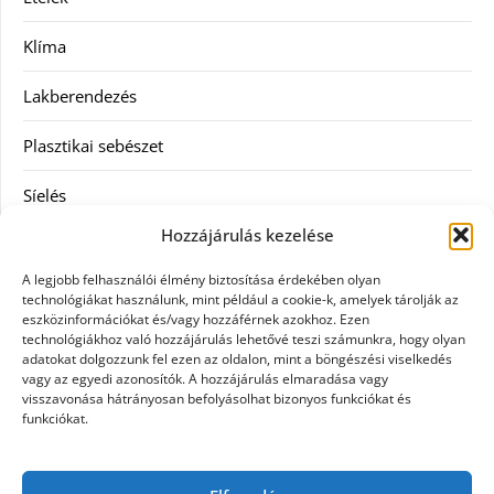
Klíma
Lakberendezés
Plasztikai sebészet
Síelés
Hozzájárulás kezelése
Szolgáltatás
A legjobb felhasználói élmény biztosítása érdekében olyan
Táskák
technológiákat használunk, mint például a cookie-k, amelyek tárolják az
eszközinformációkat és/vagy hozzáférnek azokhoz. Ezen
technológiákhoz való hozzájárulás lehetővé teszi számunkra, hogy olyan
Vásárlás
adatokat dolgozzunk fel ezen az oldalon, mint a böngészési viselkedés
vagy az egyedi azonosítók. A hozzájárulás elmaradása vagy
Webáruház
visszavonása hátrányosan befolyásolhat bizonyos funkciókat és
funkciókat.
Címkék