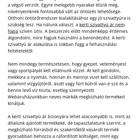
a végső verziót. Egyre melegebb nyarakat élünk meg,
növényeinknek fontosabbá vált az öntözés lehetősége.
Otthoni öntözőrendszer kialakításához egy jó szivattyúra is
szükség lesz.
Ha nálunk választ, a
kerti szivattyú ár nem
fogja
szíven ütni. A beszerzés előtt mindenképp érdemes
átgondolni, mire fogjuk használni a berendezést. A kerti
szivattyú ár alakulása is sokban függ a felhasználási
feltételektől.
Nem mindegy természetesen, hogy gyepet, veteményest
vagy sportpályát kell ellátnunk vízzel. Át kell gondolni,
mekkora a nyomás, honnan és mennyi vizet kell szállítson,
valamint vízgyűjtőről, ásott vagy fúrt kútról van-e szó és a
benne levő víz tiszta, esetleg szennyezett.
Webáruházunkban neves márkák megbízható termékeit
kínáljuk.
A kerti szivattyú ár bizonyára lehet alacsonyabb is, mint az
általunk ajánlott termékeké, de tapasztalatunk szerint, a
megbízható forrásból és szakértőktől vásárolt termék
gyorsabban behozza a ráfordított költséget, mint egy