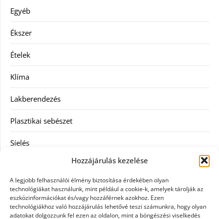
Egyéb
Ékszer
Ételek
Klíma
Lakberendezés
Plasztikai sebészet
Síelés
Hozzájárulás kezelése
Szolgáltatás
A legjobb felhasználói élmény biztosítása érdekében olyan
Táskák
technológiákat használunk, mint például a cookie-k, amelyek tárolják az
eszközinformációkat és/vagy hozzáférnek azokhoz. Ezen
technológiákhoz való hozzájárulás lehetővé teszi számunkra, hogy olyan
Vásárlás
adatokat dolgozzunk fel ezen az oldalon, mint a böngészési viselkedés