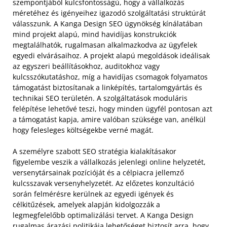
szempontjából kulcsfontosságú, hogy a vállalkozás
méretéhez és igényeihez igazodó szolgáltatási struktúrát
válasszunk. A Kanga Design SEO ügynökség kínálatában
mind projekt alapú, mind havidíjas konstrukciók
megtalálhatók, rugalmasan alkalmazkodva az ügyfelek
egyedi elvárásaihoz. A projekt alapú megoldások ideálisak
az egyszeri beállításokhoz, auditokhoz vagy
kulcsszókutatáshoz, míg a havidíjas csomagok folyamatos
támogatást biztosítanak a linképítés, tartalomgyártás és
technikai SEO területén. A szolgáltatások moduláris
felépítése lehetővé teszi, hogy minden ügyfél pontosan azt
a támogatást kapja, amire valóban szüksége van, anélkül
hogy felesleges költségekbe verné magát.
A személyre szabott SEO stratégia kialakításakor
figyelembe veszik a vállalkozás jelenlegi online helyzetét,
versenytársainak pozícióját és a célpiacra jellemző
kulcsszavak versenyhelyzetét. Az előzetes konzultáció
során felmérésre kerülnek az egyedi igények és
célkitűzések, amelyek alapján kidolgozzák a
legmegfelelőbb optimalizálási tervet. A Kanga Design
rugalmas árazási politikája lehetőséget biztosít arra, hogy