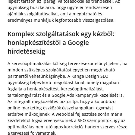
lépést tartson az iparági változásokkal és trendekkel. Az
ügynökség büszke arra, hogy ügyfelei rendszeresen
ajánlják szolgáltatásaikat, ami a megbízható és
eredményes munkájuk legfontosabb visszaigazolása.
Komplex szolgáltatások egy kézből:
honlapkészítéstől a Google
hirdetésekig
A keresőoptimalizálás költség tervezésekor előnyt jelent, ha
minden szükséges szolgáltatást egyetlen megbízható
partnertől vehetünk igénybe. A Kanga Design SEO
ügynökség teljes körű megoldást kínál, amely magában
foglalja a honlapkészítést, keresőoptimalizálást,
tartalomgyártást és a Google Ads kampányok kezelését is.
Az integrált megközelítés biztosítja, hogy a különböző
online marketing eszközök összehangoltan, egymást
erősítve működjenek. A weboldal fejlesztése során már a
kezdetektől fogva érvényesülnek a SEO szempontok, így az
optimalizálás nem utólagos korrekció, hanem szerves része
a tervezési folyamatnak.