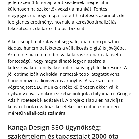
jellemzően 3-6 hónap alatt kezdenek megtérülni,
különösen ha szakértők végzik a munkát. Fontos
megjegyezni, hogy míg a fizetett hirdetések azonnali, de
ideiglenes eredményt hoznak, a keresőoptimalizálás
fokozatosan, de tartós hatást biztosít.
A keresőoptimalizálás költség valójában nem pusztán
kiadás, hanem befektetés a vállalkozás digitális jövőjébe.
Az online piacon minden vállalkozás számára alapvető
fontosságú, hogy megtalálható legyen azokra a
kulcsszavakra, amelyekre potenciális ügyfelei keresnek. A
jól optimalizált weboldal nemcsak több látogatót vonz,
hanem növeli a konverziós arányt is. A szakszerűen
végrehajtott SEO munka értéke különösen akkor válik
nyilvánvalóvá, amikor összehasonlítjuk a folyamatos Google
Ads hirdetések kiadásaival. A projekt alapú és havidíjas
konstrukciók rugalmas kereteket biztosítanak minden
méretű vállalkozás számára.
Kanga Design SEO ügynökség:
szakértelem és tapasztalat 2000 óta