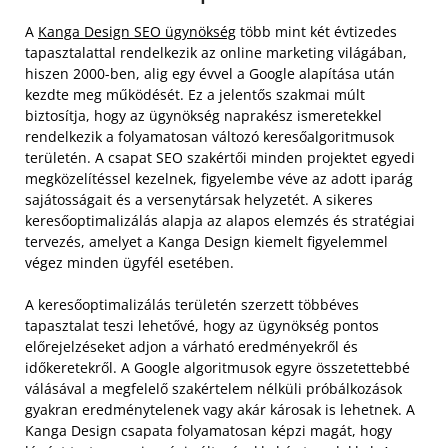
A
Kanga Design SEO ügynökség
több mint két évtizedes
tapasztalattal rendelkezik az online marketing világában,
hiszen 2000-ben, alig egy évvel a Google alapítása után
kezdte meg működését. Ez a jelentős szakmai múlt
biztosítja, hogy az ügynökség naprakész ismeretekkel
rendelkezik a folyamatosan változó keresőalgoritmusok
területén. A csapat SEO szakértői minden projektet egyedi
megközelítéssel kezelnek, figyelembe véve az adott iparág
sajátosságait és a versenytársak helyzetét. A sikeres
keresőoptimalizálás alapja az alapos elemzés és stratégiai
tervezés, amelyet a Kanga Design kiemelt figyelemmel
végez minden ügyfél esetében.
A keresőoptimalizálás területén szerzett többéves
tapasztalat teszi lehetővé, hogy az ügynökség pontos
előrejelzéseket adjon a várható eredményekről és
időkeretekről. A Google algoritmusok egyre összetettebbé
válásával a megfelelő szakértelem nélküli próbálkozások
gyakran eredménytelenek vagy akár károsak is lehetnek. A
Kanga Design csapata folyamatosan képzi magát, hogy