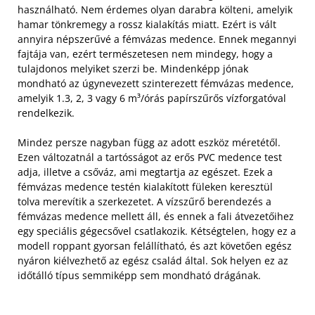
használható. Nem érdemes olyan darabra költeni, amelyik
hamar tönkremegy a rossz kialakítás miatt. Ezért is vált
annyira népszerűvé a fémvázas medence. Ennek megannyi
fajtája van, ezért természetesen nem mindegy, hogy a
tulajdonos melyiket szerzi be. Mindenképp jónak
mondható az úgynevezett szinterezett fémvázas medence,
amelyik 1.3, 2, 3 vagy 6 m³/órás papírszűrős vízforgatóval
rendelkezik.
Mindez persze nagyban függ az adott eszköz méretétől.
Ezen változatnál a tartósságot az erős PVC medence test
adja, illetve a csőváz, ami megtartja az egészet. Ezek a
fémvázas medence testén kialakított füleken keresztül
tolva merevítik a szerkezetet. A vízszűrő berendezés a
fémvázas medence mellett áll, és ennek a fali átvezetőihez
egy speciális gégecsővel csatlakozik. Kétségtelen, hogy ez a
modell roppant gyorsan felállítható, és azt követően egész
nyáron kiélvezhető az egész család által. Sok helyen ez az
időtálló típus semmiképp sem mondható drágának.