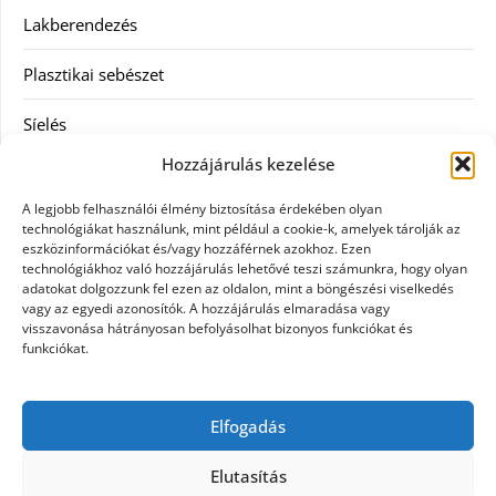
Lakberendezés
Plasztikai sebészet
Síelés
Hozzájárulás kezelése
Szolgáltatás
A legjobb felhasználói élmény biztosítása érdekében olyan
Táskák
technológiákat használunk, mint például a cookie-k, amelyek tárolják az
eszközinformációkat és/vagy hozzáférnek azokhoz. Ezen
technológiákhoz való hozzájárulás lehetővé teszi számunkra, hogy olyan
Vásárlás
adatokat dolgozzunk fel ezen az oldalon, mint a böngészési viselkedés
vagy az egyedi azonosítók. A hozzájárulás elmaradása vagy
Webáruház
visszavonása hátrányosan befolyásolhat bizonyos funkciókat és
funkciókat.
Címkék
Elfogadás
Casco biztosítás használt járműre
Elutasítás