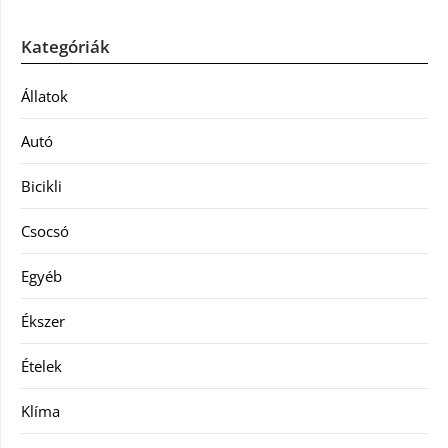
Kategóriák
Állatok
Autó
Bicikli
Csocsó
Egyéb
Ékszer
Ételek
Klíma