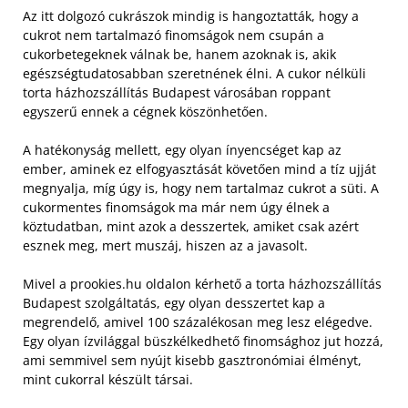
Az itt dolgozó cukrászok mindig is hangoztatták, hogy a
cukrot nem tartalmazó finomságok nem csupán a
cukorbetegeknek válnak be, hanem azoknak is, akik
egészségtudatosabban szeretnének élni. A cukor nélküli
torta házhozszállítás Budapest városában roppant
egyszerű ennek a cégnek köszönhetően.
A hatékonyság mellett, egy olyan ínyencséget kap az
ember, aminek ez elfogyasztását követően mind a tíz ujját
megnyalja, míg úgy is, hogy nem tartalmaz cukrot a süti. A
cukormentes finomságok ma már nem úgy élnek a
köztudatban, mint azok a desszertek, amiket csak azért
esznek meg, mert muszáj, hiszen az a javasolt.
Mivel a prookies.hu oldalon kérhető a torta házhozszállítás
Budapest szolgáltatás, egy olyan desszertet kap a
megrendelő, amivel 100 százalékosan meg lesz elégedve.
Egy olyan ízvilággal büszkélkedhető finomsághoz jut hozzá,
ami semmivel sem nyújt kisebb gasztronómiai élményt,
mint cukorral készült társai.