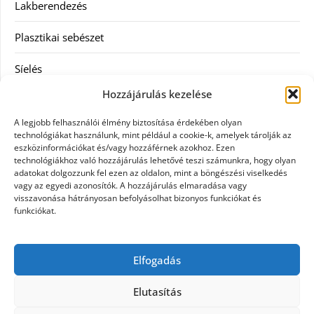
Lakberendezés
Plasztikai sebészet
Síelés
Hozzájárulás kezelése
Szolgáltatás
A legjobb felhasználói élmény biztosítása érdekében olyan
Táskák
technológiákat használunk, mint például a cookie-k, amelyek tárolják az
eszközinformációkat és/vagy hozzáférnek azokhoz. Ezen
technológiákhoz való hozzájárulás lehetővé teszi számunkra, hogy olyan
Vásárlás
adatokat dolgozzunk fel ezen az oldalon, mint a böngészési viselkedés
vagy az egyedi azonosítók. A hozzájárulás elmaradása vagy
Webáruház
visszavonása hátrányosan befolyásolhat bizonyos funkciókat és
funkciókat.
Címkék
Elfogadás
Casco biztosítás használt járműre
Elutasítás