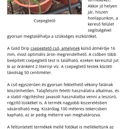
Akkor jó helyen
jár, hiszen
honlapunkon, a
Csepegtető
kereső felület
segítségével
gyorsan megtalálhatja a szükséges eszközöket.
A Gold Drip
csepegtető cső, amelynek
külső átmérője 16
mm, most optimális áron megrendelhető. A csőben több
beépített csepegtető test is található, ezeken keresztül jut
ki az óránként 2 liternyi víz. A csepegtető testek közötti
távolság 50 centiméter.
A cső egyszerűen és gyorsan fektethető vékony falának
köszönhetően. Talajfelszín feletti használatra alkalmas, és
a stabil rögzítéshez javasolt használatba venni a leszúró,
rögzítő tüskéket is. A termék nagyobb kiszerelésben
vásárolható meg. Kizárólag 100 méteres tekercsben
kapható, az ár pedig méterre van meghatározva.
A feltüntetett termékek mellé fotókat is mellékeltünk az