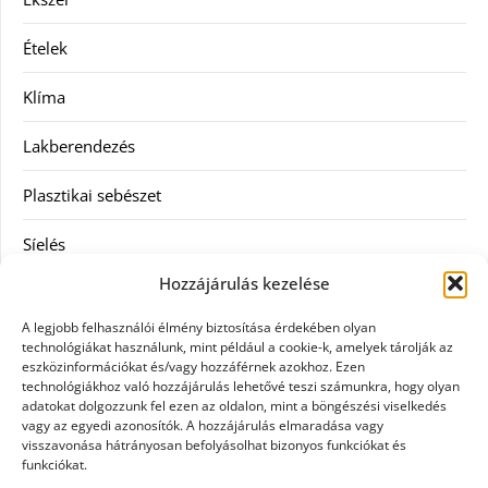
Ételek
Klíma
Lakberendezés
Plasztikai sebészet
Síelés
Hozzájárulás kezelése
Szolgáltatás
A legjobb felhasználói élmény biztosítása érdekében olyan
Táskák
technológiákat használunk, mint például a cookie-k, amelyek tárolják az
eszközinformációkat és/vagy hozzáférnek azokhoz. Ezen
technológiákhoz való hozzájárulás lehetővé teszi számunkra, hogy olyan
Vásárlás
adatokat dolgozzunk fel ezen az oldalon, mint a böngészési viselkedés
vagy az egyedi azonosítók. A hozzájárulás elmaradása vagy
Webáruház
visszavonása hátrányosan befolyásolhat bizonyos funkciókat és
funkciókat.