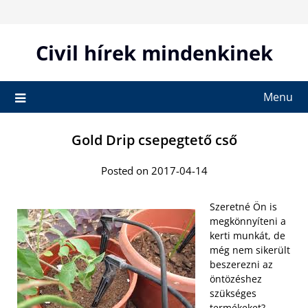
Skip
to
content
Civil hírek mindenkinek
Menu
Gold Drip csepegtető cső
Posted on 2017-04-14
Szeretné Ön is
megkönnyíteni a
kerti munkát, de
még nem sikerült
beszerezni az
öntözéshez
szükséges
termékeket?