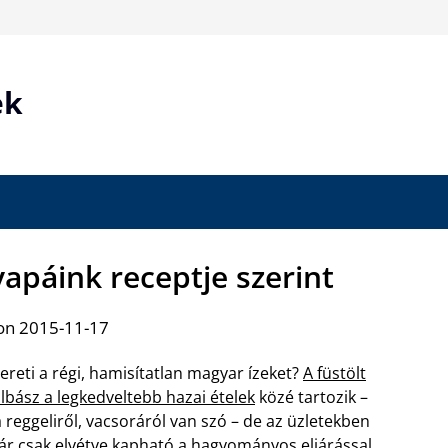
ek
yapáink receptje szerint
on 2015-11-17
ereti a régi, hamisítatlan magyar ízeket?
A füstölt
lbász a legkedveltebb hazai ételek
közé tartozik –
 reggeliről, vacsoráról van szó – de az üzletekben
r csak elvétve kapható a hagyományos eljárással