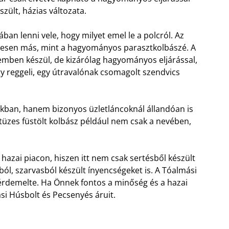
szült, házias változata.
an lenni vele, hogy milyet emel le a polcról. Az
eljesen más, mint a hagyományos parasztkolbászé. A
emben készül, de kizárólag hagyományos eljárással,
gy reggeli, egy útravalónak csomagolt szendvics
kban, hanem bizonyos üzletláncoknál állandóan is
 tüzes füstölt kolbász például nem csak a nevében,
azai piacon, hiszen itt nem csak sertésből készült
l, szarvasból készült ínyencségeket is. A Tóalmási
iérdemelte. Ha Önnek fontos a minőség és a hazai
si Húsbolt és Pecsenyés áruit.