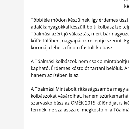
ké
Többféle módon készülnek, így érdemes tisztáb
adalékanyagokkal készült bolti kolbász íze t
Tóalmási azért jó választás, mert bár nagyüz
kőfüstölőben, nagyapáink receptje szerint. E
koronája lehet a finom füstölt kolbász.
A Tóalmási kolbászok nem csak a mintaboltju
kapható. Érdemes kóstolót tartani belőlük. A
hanem az ízében is az.
A Tóalmási Mintabolt ritkaságszámba megy a h
kolbászokat vásárolhat, hanem szürkemarhábó
szarvaskolbász az OMÉK 2015 különdíját is k
termék, ne szalassza el megkóstolni a Tóalmá