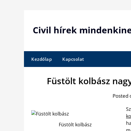
Skip
to
content
Civil hírek mindenkin
Kezdőlap
Kapcsolat
Füstölt kolbász nag
Posted 
Sz
ko
ha
Füstölt kolbász
má