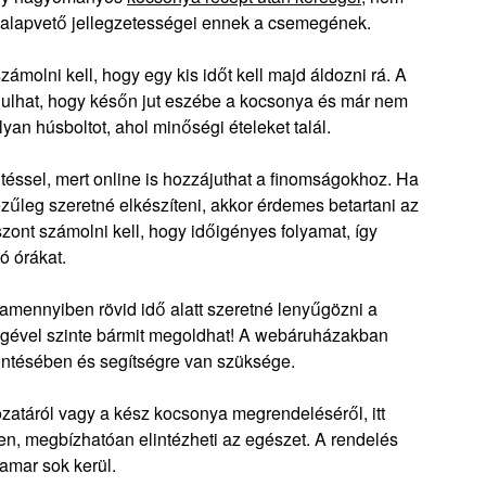
k alapvető jellegzetességei ennek a csemegének.
ámolni kell, hogy egy kis időt kell majd áldozni rá. A
rdulhat, hogy későn jut eszébe a kocsonya és már nem
lyan húsboltot, ahol minőségi ételeket talál.
ütéssel, mert online is hozzájuthat a finomságokhoz. Ha
ezűleg szeretné elkészíteni, akkor érdemes betartani az
szont számolni kell, hogy időigényes folyamat, így
ó órákat.
y amennyiben rövid idő alatt szeretné lenyűgözni a
tségével szinte bármit megoldhat! A webáruházakban
öntésében és segítségre van szüksége.
ozatáról vagy a kész kocsonya megrendeléséről, itt
en, megbízhatóan elintézheti az egészet. A rendelés
hamar sok kerül.