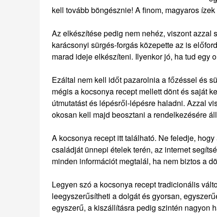
kell tovább böngésznie! A finom, magyaros íze
Az elkészítése pedig nem nehéz, viszont azzal sz
karácsonyi sürgés-forgás közepette az is előfo
marad ideje elkészíteni. Ilyenkor jó, ha tud egy o
Ezáltal nem kell időt pazarolnia a főzéssel és s
mégis a kocsonya recept mellett dönt és saját k
útmutatást és lépésről-lépésre haladni. Azzal vi
okosan kell majd beosztani a rendelkezésére áll
A kocsonya recept itt található. Ne feledje, hog
családját ünnepi ételek terén, az internet segí
minden információt megtalál, ha nem biztos a d
Legyen szó a kocsonya recept tradicionális vált
leegyszerűsítheti a dolgát és gyorsan, egyszerű
egyszerű, a kiszállításra pedig szintén nagyon 