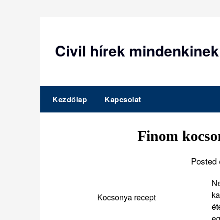
Skip
to
content
Civil hírek mindenkinek
Kezdőlap
Kapcsolat
Finom kocson
Posted 
Ne
ka
Kocsonya recept
ét
e