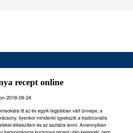
ya recept online
on 2018-09-24
msokára itt az év egyik legjobban várt ünnepe, a
rácsony. Ilyenkor mindenki igyekszik a tradicionális
eleket elkészíteni és az asztalra tenni. Amennyiben
gy hagyományos
kocsonya recept után keresgél
, nem