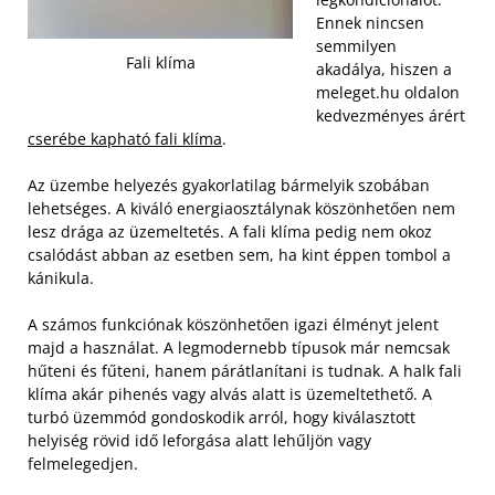
Ennek nincsen
semmilyen
Fali klíma
akadálya, hiszen a
meleget.hu oldalon
kedvezményes árért
cserébe kapható fali klíma
.
Az üzembe helyezés gyakorlatilag bármelyik szobában
lehetséges. A kiváló energiaosztálynak köszönhetően nem
lesz drága az üzemeltetés. A fali klíma pedig nem okoz
csalódást abban az esetben sem, ha kint éppen tombol a
kánikula.
A számos funkciónak köszönhetően igazi élményt jelent
majd a használat. A legmodernebb típusok már nemcsak
hűteni és fűteni, hanem párátlanítani is tudnak. A halk fali
klíma akár pihenés vagy alvás alatt is üzemeltethető. A
turbó üzemmód gondoskodik arról, hogy kiválasztott
helyiség rövid idő leforgása alatt lehűljön vagy
felmelegedjen.