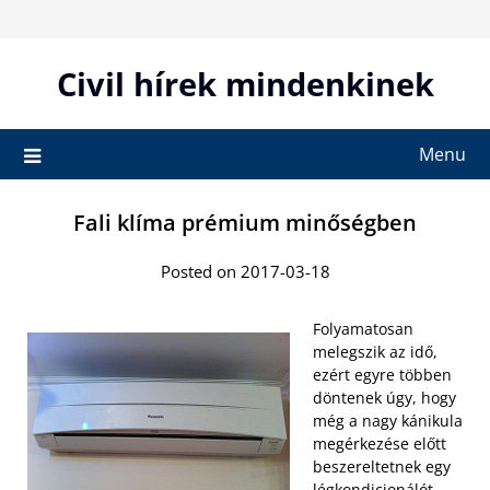
Skip
to
content
Civil hírek mindenkinek
Menu
Fali klíma prémium minőségben
Posted on 2017-03-18
Folyamatosan
melegszik az idő,
ezért egyre többen
döntenek úgy, hogy
még a nagy kánikula
megérkezése előtt
beszereltetnek egy
légkondicionálót.