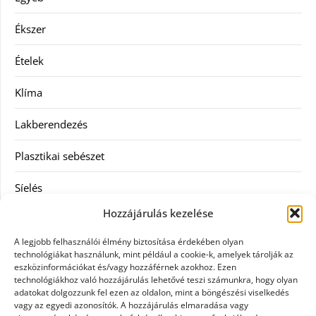
Ékszer
Ételek
Klíma
Lakberendezés
Plasztikai sebészet
Síelés
Hozzájárulás kezelése
Szolgáltatás
A legjobb felhasználói élmény biztosítása érdekében olyan
Táskák
technológiákat használunk, mint például a cookie-k, amelyek tárolják az
eszközinformációkat és/vagy hozzáférnek azokhoz. Ezen
technológiákhoz való hozzájárulás lehetővé teszi számunkra, hogy olyan
Vásárlás
adatokat dolgozzunk fel ezen az oldalon, mint a böngészési viselkedés
vagy az egyedi azonosítók. A hozzájárulás elmaradása vagy
Webáruház