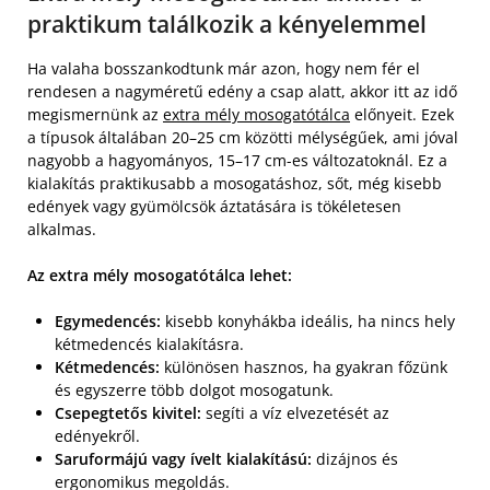
praktikum találkozik a kényelemmel
Ha valaha bosszankodtunk már azon, hogy nem fér el
rendesen a nagyméretű edény a csap alatt, akkor itt az idő
megismernünk az
extra mély mosogatótálca
előnyeit. Ezek
a típusok általában 20–25 cm közötti mélységűek, ami jóval
nagyobb a hagyományos, 15–17 cm-es változatoknál. Ez a
kialakítás praktikusabb a mosogatáshoz, sőt, még kisebb
edények vagy gyümölcsök áztatására is tökéletesen
alkalmas.
Az extra mély mosogatótálca lehet:
Egymedencés:
kisebb konyhákba ideális, ha nincs hely
kétmedencés kialakításra.
Kétmedencés:
különösen hasznos, ha gyakran főzünk
és egyszerre több dolgot mosogatunk.
Csepegtetős kivitel:
segíti a víz elvezetését az
edényekről.
Saruformájú vagy ívelt kialakítású:
dizájnos és
ergonomikus megoldás.