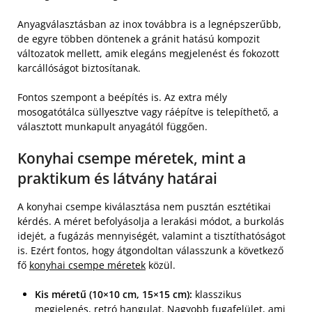
Anyagválasztásban az inox továbbra is a legnépszerűbb,
de egyre többen döntenek a gránit hatású kompozit
változatok mellett, amik elegáns megjelenést és fokozott
karcállóságot biztosítanak.
Fontos szempont a beépítés is. Az extra mély
mosogatótálca süllyesztve vagy ráépítve is telepíthető, a
választott munkapult anyagától függően.
Konyhai csempe méretek, mint a
praktikum és látvány határai
A konyhai csempe kiválasztása nem pusztán esztétikai
kérdés. A méret befolyásolja a lerakási módot, a burkolás
idejét, a fugázás mennyiségét, valamint a tisztíthatóságot
is. Ezért fontos, hogy átgondoltan válasszunk a következő
fő
konyhai csempe méretek
közül.
Kis méretű (10×10 cm, 15×15 cm):
klasszikus
megjelenés, retró hangulat. Nagyobb fugafelület, ami