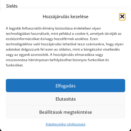
Síelés
Hozzájárulás kezelése
Szolgáltatás
A legjobb felhasználói élmény biztosítása érdekében olyan
Táskák
technológiákat használunk, mint például a cookie-k, amelyek tárolják az
eszközinformációkat és/vagy hozzáférnek azokhoz. Ezen
technológiákhoz való hozzájárulás lehetővé teszi számunkra, hogy olyan
Vásárlás
adatokat dolgozzunk fel ezen az oldalon, mint a böngészési viselkedés
vagy az egyedi azonosítók. A hozzájárulás elmaradása vagy
Webáruház
visszavonása hátrányosan befolyásolhat bizonyos funkciókat és
funkciókat.
Címkék
Elfogadás
Casco biztosítás használt járműre
Elutasítás
Beállítások megtekintése
©2026 Civil hírek mindenkinek
| Design:
Newspaperly WordPress Theme
Adatkezelési tájékoztató