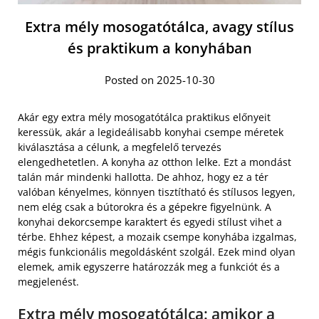
Extra mély mosogatótálca, avagy stílus
és praktikum a konyhában
Posted on 2025-10-30
Akár egy extra mély mosogatótálca praktikus előnyeit
keressük, akár a legideálisabb konyhai csempe méretek
kiválasztása a célunk, a megfelelő tervezés
elengedhetetlen. A konyha az otthon lelke. Ezt a mondást
talán már mindenki hallotta. De ahhoz, hogy ez a tér
valóban kényelmes, könnyen tisztítható és stílusos legyen,
nem elég csak a bútorokra és a gépekre figyelnünk. A
konyhai dekorcsempe karaktert és egyedi stílust vihet a
térbe. Ehhez képest, a mozaik csempe konyhába izgalmas,
mégis funkcionális megoldásként szolgál. Ezek mind olyan
elemek, amik egyszerre határozzák meg a funkciót és a
megjelenést.
Extra mély mosogatótálca: amikor a