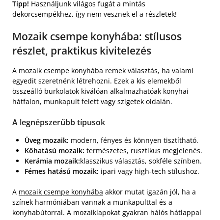
Tipp!
Használjunk világos fugát a mintás
dekorcsempékhez, így nem vesznek el a részletek!
Mozaik csempe konyhába: stílusos
részlet, praktikus kivitelezés
A mozaik csempe konyhába remek választás, ha valami
egyedit szeretnénk létrehozni. Ezek a kis elemekből
összeálló burkolatok kiválóan alkalmazhatóak konyhai
hátfalon, munkapult felett vagy szigetek oldalán.
A legnépszerűbb típusok
Üveg mozaik:
modern, fényes és könnyen tisztítható.
Kőhatású mozaik:
természetes, rusztikus megjelenés.
Kerámia mozaik:
klasszikus választás, sokféle színben.
Fémes hatású mozaik:
ipari vagy high-tech stílushoz.
A
mozaik csempe konyhába
akkor mutat igazán jól, ha a
színek harmóniában vannak a munkapulttal és a
konyhabútorral. A mozaiklapokat gyakran hálós hátlappal