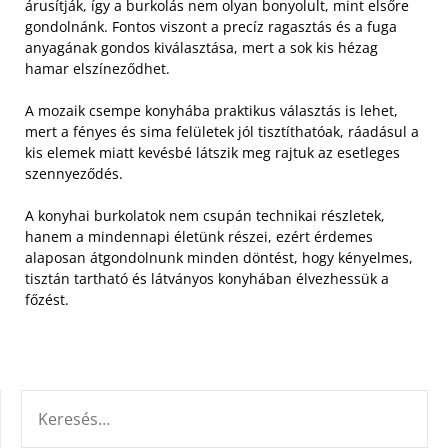
árusítják, így a burkolás nem olyan bonyolult, mint elsőre
gondolnánk. Fontos viszont a precíz ragasztás és a fuga
anyagának gondos kiválasztása, mert a sok kis hézag
hamar elszíneződhet.
A mozaik csempe konyhába praktikus választás is lehet,
mert a fényes és sima felületek jól tisztíthatóak, ráadásul a
kis elemek miatt kevésbé látszik meg rajtuk az esetleges
szennyeződés.
A konyhai burkolatok nem csupán technikai részletek,
hanem a mindennapi életünk részei, ezért érdemes
alaposan átgondolnunk minden döntést, hogy kényelmes,
tisztán tartható és látványos konyhában élvezhessük a
főzést.
KERESÉS: