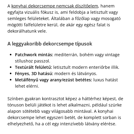
A
konyhai dekorcsempe nemcsak díszítőelem
, hanem
egyfajta vizuális fókusz is, ami feldobja a letisztult vagy
semleges felületeket. Általában a főzőlap vagy mosogató
mögötti falfelületre kerül, de akár egy egész falat is
dekorálhatunk vele.
A leggyakoribb dekorcsempe típusok
Patchwork mintás:
mediterrán, bohém vagy vintage
stílushoz passzol.
Textúrált felületű:
letisztult modern enteriőrbe illik.
Fényes, 3D hatású:
modern és látványos.
Metálfényű vagy arany/ezüst betétes:
luxus hatást
lehet elérni.
Színben gyakran kontrasztot képez a háttérhez képest, de
tónuson belüli játékot is lehet alkalmazni, például szürke
alapon sötétebb vagy világosabb mintával. A konyhai
dekorcsempe lehet egyszeri betét, de komplett sorban is
elhelyezhető, ha a cél egy intenzívebb látvány elérése.