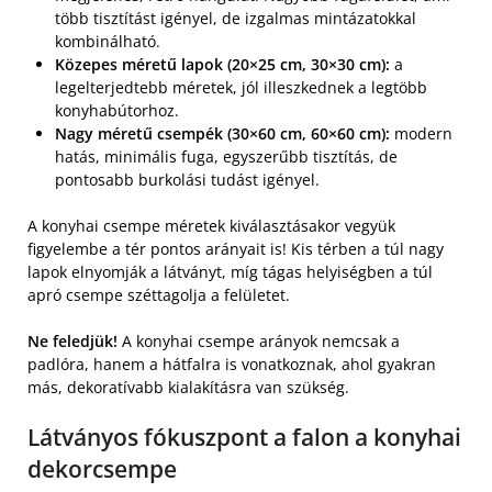
több tisztítást igényel, de izgalmas mintázatokkal
kombinálható.
Közepes méretű lapok (20×25 cm, 30×30 cm):
a
legelterjedtebb méretek, jól illeszkednek a legtöbb
konyhabútorhoz.
Nagy méretű csempék (30×60 cm, 60×60 cm):
modern
hatás, minimális fuga, egyszerűbb tisztítás, de
pontosabb burkolási tudást igényel.
A konyhai csempe méretek kiválasztásakor vegyük
figyelembe a tér pontos arányait is! Kis térben a túl nagy
lapok elnyomják a látványt, míg tágas helyiségben a túl
apró csempe széttagolja a felületet.
Ne feledjük!
A konyhai csempe arányok nemcsak a
padlóra, hanem a hátfalra is vonatkoznak, ahol gyakran
más, dekoratívabb kialakításra van szükség.
Látványos fókuszpont a falon a konyhai
dekorcsempe