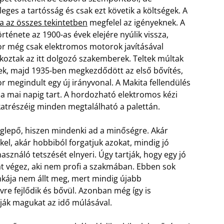
leges a tartósság és csak ezt követik a költségek. A
a az összes tekintetben
megfelel az igényeknek. A
örténete az 1900-as évek elejére nyúlik vissza,
r még csak elektromos motorok javításával
lkoztak az itt dolgozó szakemberek. Teltek múltak
ek, majd 1935-ben megkezdődött az első bővítés,
r megindult egy új irányvonal. A Makita fellendülés
a mai napig tart. A hordozható elektromos kézi
katrészéig minden megtalálható a palettán.
eglepő, hiszen mindenki ad a minőségre. Akár
l, akár hobbiból forgatjuk azokat, mindig jó
sználó tetszését elnyeri. Úgy tartják, hogy egy jó
t végez, aki nem profi a szakmában. Ebben sok
ája nem állt meg, mert mindig újabb
évre fejlődik és bővül. Azonban még így is
ják magukat az idő múlásával.