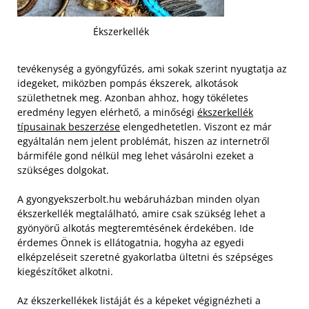
Ékszerkellék
tevékenység a gyöngyfűzés, ami sokak szerint nyugtatja az
idegeket, miközben pompás ékszerek, alkotások
születhetnek meg. Azonban ahhoz, hogy tökéletes
eredmény legyen elérhető, a minőségi
ékszerkellék
típusainak beszerzése
elengedhetetlen. Viszont ez már
egyáltalán nem jelent problémát, hiszen az internetről
bármiféle gond nélkül meg lehet vásárolni ezeket a
szükséges dolgokat.
A gyongyekszerbolt.hu webáruházban minden olyan
ékszerkellék megtalálható, amire csak szükség lehet a
gyönyörű alkotás megteremtésének érdekében. Ide
érdemes Önnek is ellátogatnia, hogyha az egyedi
elképzeléseit szeretné gyakorlatba ültetni és szépséges
kiegészítőket alkotni.
Az ékszerkellékek listáját és a képeket végignézheti a