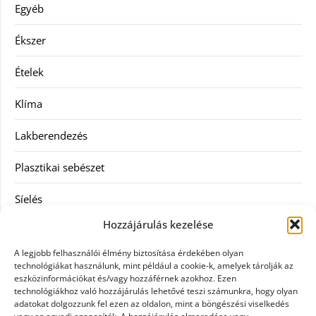
Egyéb
Ékszer
Ételek
Klíma
Lakberendezés
Plasztikai sebészet
Síelés
Hozzájárulás kezelése
Szolgáltatás
A legjobb felhasználói élmény biztosítása érdekében olyan
Táskák
technológiákat használunk, mint például a cookie-k, amelyek tárolják az
eszközinformációkat és/vagy hozzáférnek azokhoz. Ezen
technológiákhoz való hozzájárulás lehetővé teszi számunkra, hogy olyan
Vásárlás
adatokat dolgozzunk fel ezen az oldalon, mint a böngészési viselkedés